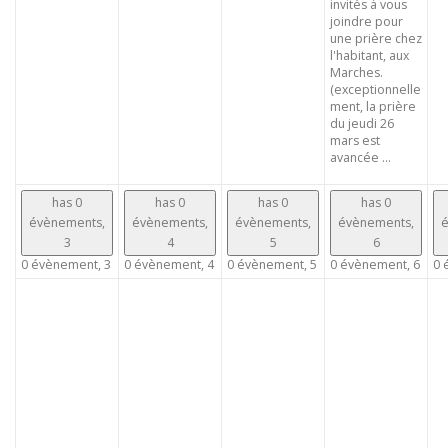
invités à vous
joindre pour
une prière chez
l'habitant, aux
Marches.
(exceptionnelle
ment, la prière
du jeudi 26
mars est
avancée ...
has 0
has 0
has 0
has 0
évènements,
évènements,
évènements,
évènements,
é
3
4
5
6
0 évènement,
3
0 évènement,
4
0 évènement,
5
0 évènement,
6
0 