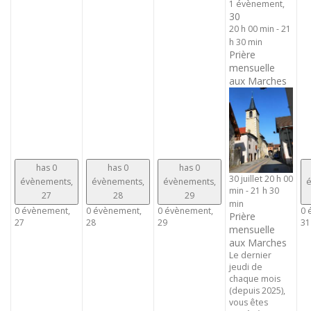
1 évènement,
30
20 h 00 min
-
21
h 30 min
Prière
mensuelle
aux Marches
has 0
has 0
has 0
30 juillet 20 h 00
évènements,
évènements,
évènements,
é
min
-
21 h 30
27
28
29
min
0 évènement,
0 évènement,
0 évènement,
0 
Prière
27
28
29
31
mensuelle
aux Marches
Le dernier
jeudi de
chaque mois
(depuis 2025),
vous êtes