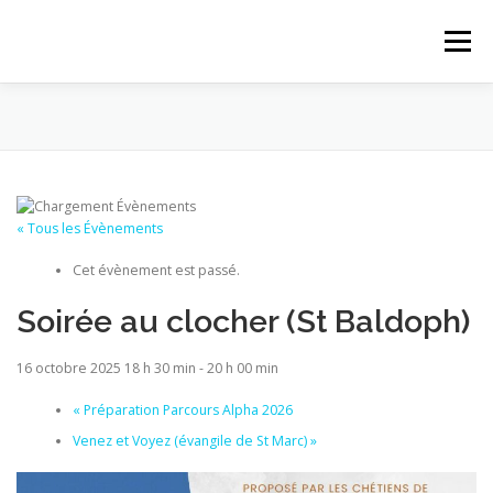
Aller au contenu
Menu
ACCUEIL
ACTUALITÉS
PROPOSITIONS
PAROISSE
LE MAGASIN
QUI SOMMES-NOUS
« Tous les Évènements
Cet évènement est passé.
CONTACT
Soirée au clocher (St Baldoph)
16 octobre 2025 18 h 30 min
-
20 h 00 min
«
Préparation Parcours Alpha 2026
Venez et Voyez (évangile de St Marc)
»