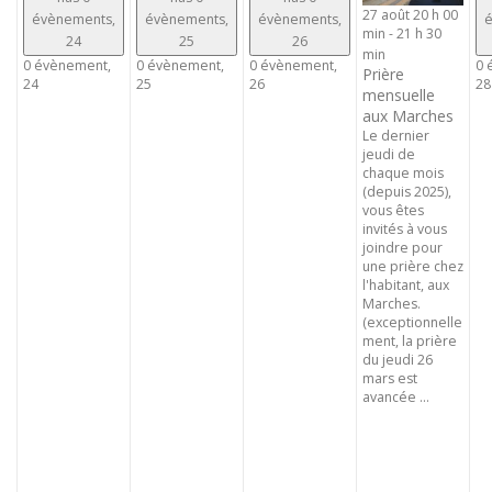
27 août 20 h 00
évènements,
évènements,
évènements,
é
min
-
21 h 30
24
25
26
min
0 évènement,
0 évènement,
0 évènement,
0 
Prière
24
25
26
28
mensuelle
aux Marches
Le dernier
jeudi de
chaque mois
(depuis 2025),
vous êtes
invités à vous
joindre pour
une prière chez
l'habitant, aux
Marches.
(exceptionnelle
ment, la prière
du jeudi 26
mars est
avancée ...