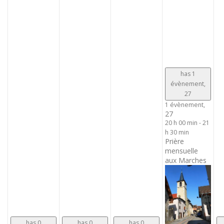
has 1
évènement,
27
1 évènement,
27
20 h 00 min
-
21
h 30 min
Prière
mensuelle
aux Marches
has 0
has 0
has 0