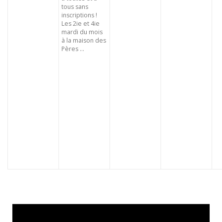
tous sans
inscriptions !
Les 2ie et 4ie
mardi du mois
à la maison des
Pères ...