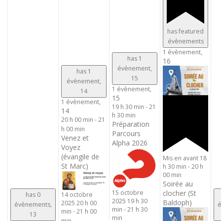
has featured
évènements
1 évènement,
has 1
16
évènement,
has 1
15
évènement,
1 évènement,
14
15
1 évènement,
19 h 30 min
-
21
14
h 30 min
20 h 00 min
-
21
Préparation
h 00 min
Parcours
Venez et
Alpha 2026
Voyez
(évangile de
Mis en avant
18
St Marc)
h 30 min
-
20 h
00 min
Soirée au
15 octobre
clocher (St
has 0
14 octobre
2025 19 h 30
Baldoph)
2025 20 h 00
évènements,
é
min
-
21 h 30
min
-
21 h 00
13
min
min