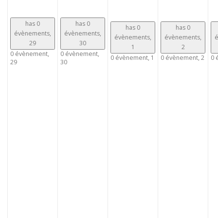
has 0
has 0
has 0
has 0
évènements,
évènements,
évènements,
évènements,
é
29
30
1
2
0 évènement,
0 évènement,
0 évènement,
1
0 évènement,
2
0 
29
30