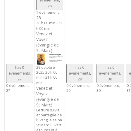
évènement,
28
1 évènement,
28
20 h 00 min
-
21
h 00 min
Venez et
Voyez
(évangile de
St Marc)
has 0
has 0
has 0
28 octobre
2025 20 h 00
évènements,
évènements,
évènements,
é
min
-
21 h 00
27
29
30
min
0 évènement,
0 évènement,
0 évènement,
0 
Venez et
27
29
30
31
Voyez
(évangile de
St Marc)
Lecture suivie
et partagée de
l’Évangile selon
St Marc Ouvert
à toutes et à