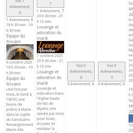
has 1
So
7
évènement,
My
7
1 évènement,
6
20
20 h 00 min
-
21
6
6 
1 évènement,
h 15 min
da
18 h 30 min
-
19
Louange et
de
h 30 min
adoration du
en
Équipe du
mardi
Ga
Rosaire
Sa
My
ve
7 octobre 2025
oc
20 h 00 min
-
21
6 octobre 2025
20
has 0
has 0
h 15 min
18 h 30 min
-
19
20
évènements,
évènements,
Louange et
h 30 min
20
adoration du
8
9
Équipe du
202
mardi
Rosaire
0 évènement,
8
0 évènement,
9
Louange et
Une fois par
18
Adoration Dans
mois, le lundi à
h 
l'église haute
18h30, une
So
de ND de
heure de
My
Myans, une
prière à Marie
20
soirée par mois
dans la crypte
pour louer,
du Sanctuaire.
écouter et
Renseignement
10
méditer la
Marie-Alix
20