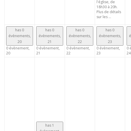
l'église, de
18h30 à 20h.
Plus de détails
sur les ...
has 0
has 0
has 0
has 0
évènements,
évènements,
évènements,
évènements,
é
20
21
22
23
0 évènement,
0 évènement,
0 évènement,
0 évènement,
0 
20
21
22
23
24
has 1