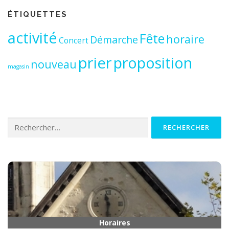
ÉTIQUETTES
activité
Fête
horaire
Démarche
Concert
prier
proposition
nouveau
magasin
Rechercher :