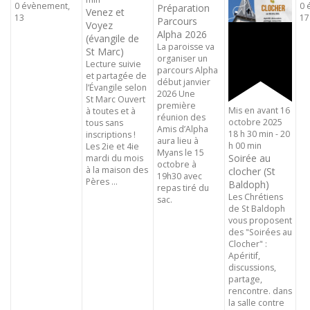
0 évènement,
0 
Préparation
Venez et
13
17
Parcours
Voyez
Alpha 2026
(évangile de
La paroisse va
St Marc)
organiser un
Lecture suivie
parcours Alpha
et partagée de
début janvier
l’Évangile selon
2026 Une
St Marc Ouvert
première
Mis en avant
16
à toutes et à
réunion des
octobre 2025
tous sans
Amis d’Alpha
18 h 30 min
-
20
inscriptions !
aura lieu à
h 00 min
Les 2ie et 4ie
Myans le 15
Soirée au
mardi du mois
octobre à
à la maison des
clocher (St
19h30 avec
Pères ...
Baldoph)
repas tiré du
Les Chrétiens
sac.
de St Baldoph
vous proposent
des "Soirées au
Clocher" :
Apéritif,
discussions,
partage,
rencontre. dans
la salle contre