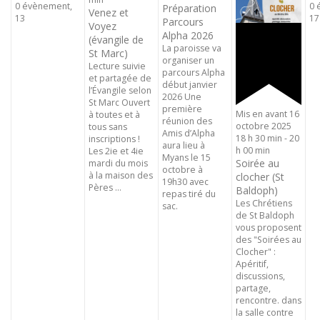
0 évènement,
0 
Préparation
Venez et
13
17
Parcours
Voyez
Alpha 2026
(évangile de
La paroisse va
St Marc)
organiser un
Lecture suivie
parcours Alpha
et partagée de
début janvier
l’Évangile selon
2026 Une
St Marc Ouvert
première
Mis en avant
16
à toutes et à
réunion des
octobre 2025
tous sans
Amis d’Alpha
18 h 30 min
-
20
inscriptions !
aura lieu à
h 00 min
Les 2ie et 4ie
Myans le 15
Soirée au
mardi du mois
octobre à
à la maison des
clocher (St
19h30 avec
Pères ...
Baldoph)
repas tiré du
Les Chrétiens
sac.
de St Baldoph
vous proposent
des "Soirées au
Clocher" :
Apéritif,
discussions,
partage,
rencontre. dans
la salle contre