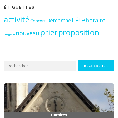
ÉTIQUETTES
activité
Fête
horaire
Démarche
Concert
prier
proposition
nouveau
magasin
Rechercher :