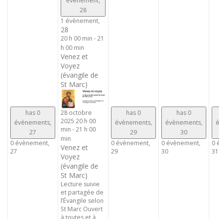
évènement,
28
1 évènement,
28
20 h 00 min
-
21
h 00 min
Venez et
Voyez
(évangile de
St Marc)
has 0
has 0
has 0
28 octobre
2025 20 h 00
évènements,
évènements,
évènements,
é
min
-
21 h 00
27
29
30
min
0 évènement,
0 évènement,
0 évènement,
0 
Venez et
27
29
30
31
Voyez
(évangile de
St Marc)
Lecture suivie
et partagée de
l’Évangile selon
St Marc Ouvert
à toutes et à