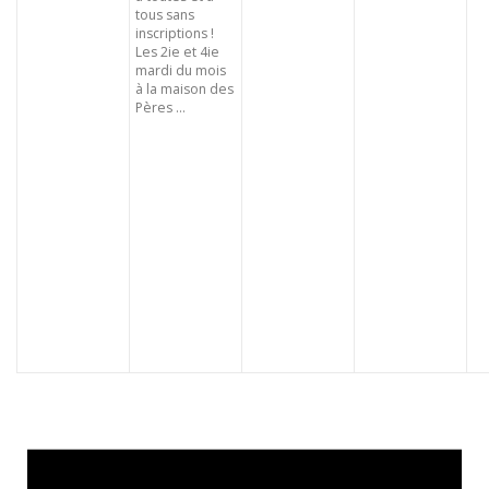
tous sans
inscriptions !
Les 2ie et 4ie
mardi du mois
à la maison des
Pères ...