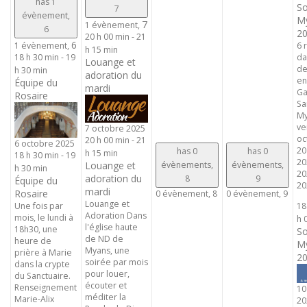
has 1
So
7
évènement,
My
7
1 évènement,
6
20
20 h 00 min
-
21
6
6 
1 évènement,
h 15 min
da
18 h 30 min
-
19
Louange et
de
h 30 min
adoration du
en
Équipe du
mardi
Ga
Rosaire
Sa
My
ve
7 octobre 2025
oc
20 h 00 min
-
21
6 octobre 2025
20
has 0
has 0
h 15 min
18 h 30 min
-
19
20
évènements,
évènements,
Louange et
h 30 min
20
adoration du
8
9
Équipe du
202
mardi
Rosaire
0 évènement,
8
0 évènement,
9
Louange et
Une fois par
18
Adoration Dans
mois, le lundi à
h 
l'église haute
18h30, une
So
de ND de
heure de
My
Myans, une
prière à Marie
20
soirée par mois
dans la crypte
pour louer,
du Sanctuaire.
écouter et
Renseignement
10
méditer la
Marie-Alix
20