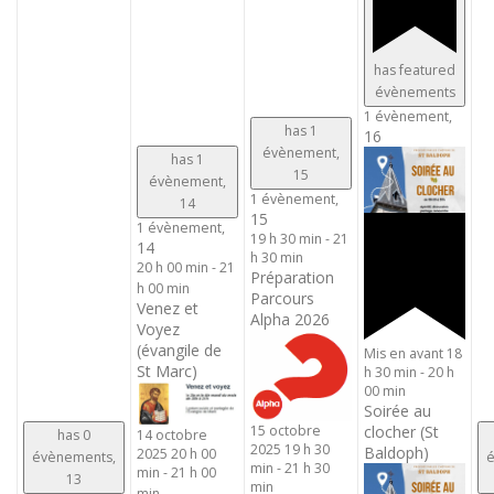
has featured
évènements
1 évènement,
has 1
16
évènement,
has 1
15
évènement,
1 évènement,
14
15
1 évènement,
19 h 30 min
-
21
14
h 30 min
20 h 00 min
-
21
Préparation
h 00 min
Parcours
Venez et
Alpha 2026
Voyez
(évangile de
Mis en avant
18
St Marc)
h 30 min
-
20 h
00 min
Soirée au
15 octobre
clocher (St
has 0
14 octobre
2025 19 h 30
Baldoph)
2025 20 h 00
évènements,
é
min
-
21 h 30
min
-
21 h 00
13
min
min