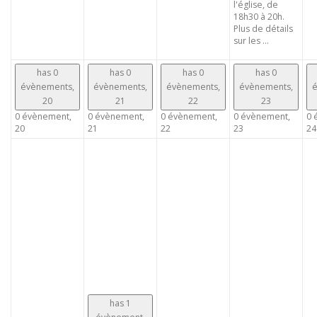
l'église, de
18h30 à 20h.
Plus de détails
sur les ...
has 0
has 0
has 0
has 0
évènements,
évènements,
évènements,
évènements,
é
20
21
22
23
0 évènement,
0 évènement,
0 évènement,
0 évènement,
0 
20
21
22
23
24
has 1