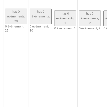
has 0
has 0
has 0
has 0
évènements,
évènements,
évènements,
évènements,
é
29
30
1
2
0 évènement,
0 évènement,
0 évènement,
1
0 évènement,
2
0 
29
30