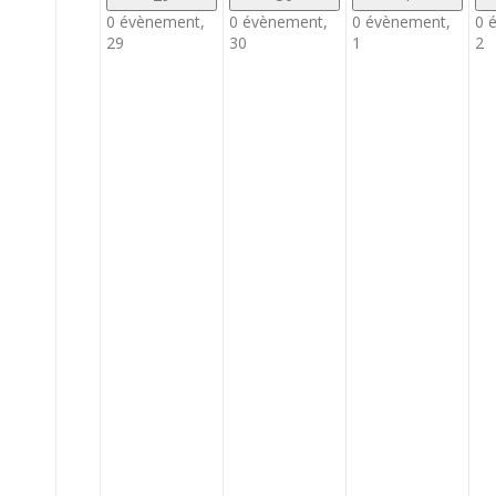
0 évènement,
0 évènement,
0 évènement,
0 
29
30
1
2