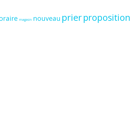
prier
proposition
oraire
nouveau
magasin