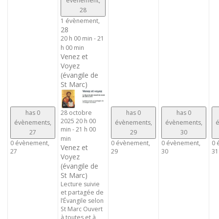
évènement,
28
1 évènement,
28
20 h 00 min
-
21
h 00 min
Venez et
Voyez
(évangile de
St Marc)
has 0
has 0
has 0
28 octobre
2025 20 h 00
évènements,
évènements,
évènements,
é
min
-
21 h 00
27
29
30
min
0 évènement,
0 évènement,
0 évènement,
0 
Venez et
27
29
30
31
Voyez
(évangile de
St Marc)
Lecture suivie
et partagée de
l’Évangile selon
St Marc Ouvert
à toutes et à