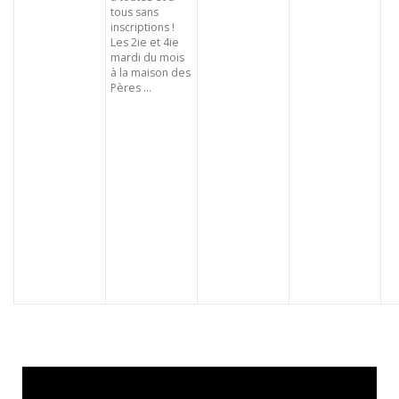
tous sans
inscriptions !
Les 2ie et 4ie
mardi du mois
à la maison des
Pères ...