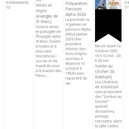
0 évènement,
0 
Préparation
Venez et
13
17
Parcours
Voyez
Alpha 2026
(évangile de
La paroisse va
St Marc)
organiser un
Lecture suivie
parcours Alpha
et partagée de
début janvier
l’Évangile selon
2026 Une
St Marc Ouvert
première
Mis en avant
16
à toutes et à
réunion des
octobre 2025
tous sans
Amis d’Alpha
18 h 30 min
-
20
inscriptions !
aura lieu à
h 00 min
Les 2ie et 4ie
Myans le 15
Soirée au
mardi du mois
octobre à
à la maison des
clocher (St
19h30 avec
Pères ...
Baldoph)
repas tiré du
Les Chrétiens
sac.
de St Baldoph
vous proposent
des "Soirées au
Clocher" :
Apéritif,
discussions,
partage,
rencontre. dans
la salle contre