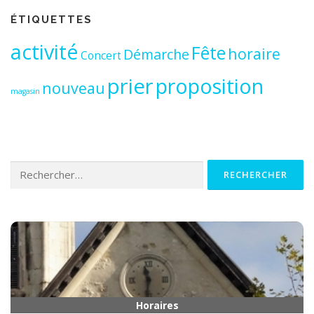
ÉTIQUETTES
activité
Fête
horaire
Démarche
Concert
prier
proposition
nouveau
magasin
Rechercher :