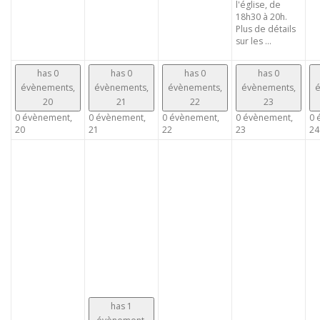
l'église, de
18h30 à 20h.
Plus de détails
sur les ...
has 0
has 0
has 0
has 0
évènements,
évènements,
évènements,
évènements,
é
20
21
22
23
0 évènement,
0 évènement,
0 évènement,
0 évènement,
0 
20
21
22
23
24
has 1