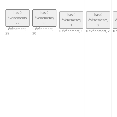
has 0
has 0
has 0
has 0
évènements,
évènements,
évènements,
évènements,
é
29
30
1
2
0 évènement,
0 évènement,
0 évènement,
1
0 évènement,
2
0 
29
30