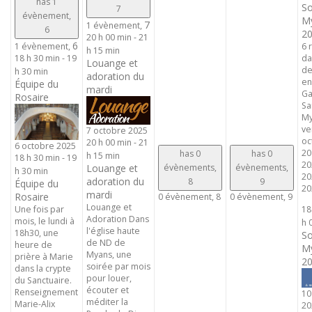
has 1
So
7
évènement,
My
7
1 évènement,
6
20
20 h 00 min
-
21
6
6 
1 évènement,
h 15 min
da
18 h 30 min
-
19
Louange et
de
h 30 min
adoration du
en
Équipe du
mardi
Ga
Rosaire
Sa
My
ve
7 octobre 2025
oc
20 h 00 min
-
21
6 octobre 2025
20
has 0
has 0
h 15 min
18 h 30 min
-
19
20
évènements,
évènements,
Louange et
h 30 min
20
adoration du
8
9
Équipe du
202
mardi
Rosaire
0 évènement,
8
0 évènement,
9
Louange et
Une fois par
18
Adoration Dans
mois, le lundi à
h 
l'église haute
18h30, une
So
de ND de
heure de
My
Myans, une
prière à Marie
20
soirée par mois
dans la crypte
pour louer,
du Sanctuaire.
écouter et
Renseignement
10
méditer la
Marie-Alix
20