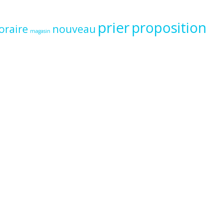
prier
proposition
oraire
nouveau
magasin