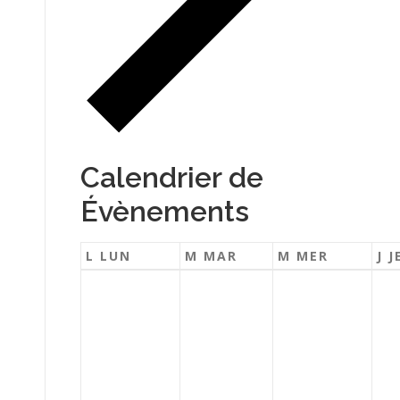
Calendrier de
Évènements
L
LUN
M
MAR
M
MER
J
J