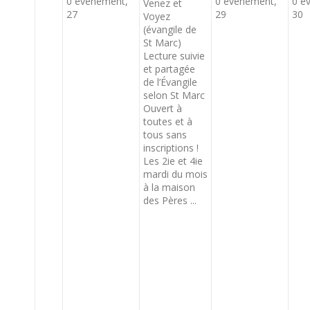
0 évènement,
0 évènement,
0 é
Venez et
27
29
30
Voyez
(évangile de
St Marc)
Lecture suivie
et partagée
de l’Évangile
selon St Marc
Ouvert à
toutes et à
tous sans
inscriptions !
Les 2ie et 4ie
mardi du mois
à la maison
des Pères ...