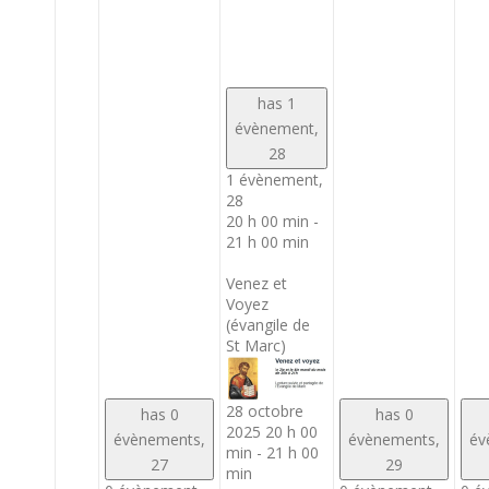
has 1
évènement,
28
1 évènement,
28
20 h 00 min
-
21 h 00 min
Venez et
Voyez
(évangile de
St Marc)
28 octobre
has 0
has 0
2025 20 h 00
évènements,
évènements,
év
min
-
21 h 00
27
29
min