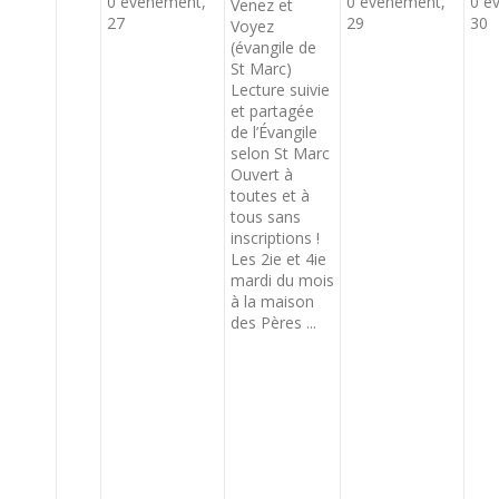
0 évènement,
0 évènement,
0 é
Venez et
27
29
30
Voyez
(évangile de
St Marc)
Lecture suivie
et partagée
de l’Évangile
selon St Marc
Ouvert à
toutes et à
tous sans
inscriptions !
Les 2ie et 4ie
mardi du mois
à la maison
des Pères ...