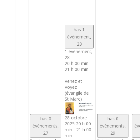
has 1
évènement,
28
1 évènement,
28
20 h 00 min
-
21 h 00 min
Venez et
Voyez
(évangile de
St Marc)
28 octobre
has 0
has 0
2025 20 h 00
évènements,
évènements,
év
min
-
21 h 00
27
29
min