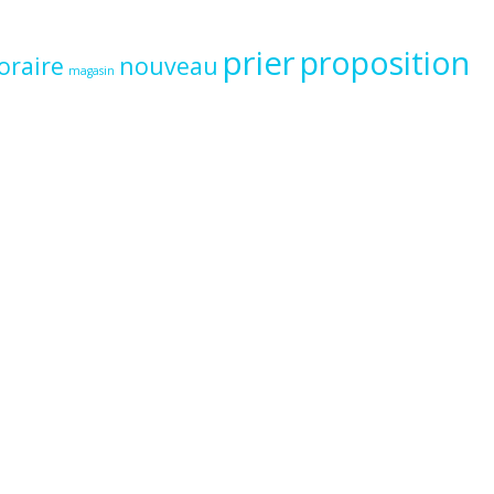
prier
proposition
oraire
nouveau
magasin