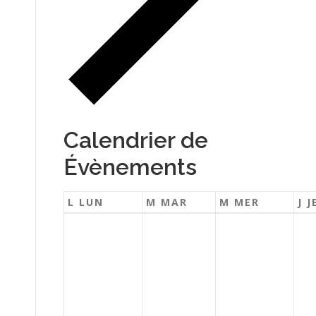
Calendrier de
Évènements
L
LUN
M
MAR
M
MER
J
J