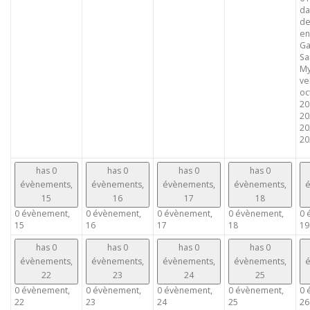
da
de
en
Ga
Sa
My
ve
oc
20
20
20
202
has 0
has 0
has 0
has 0
évènements,
évènements,
évènements,
évènements,
é
15
16
17
18
0 évènement,
0 évènement,
0 évènement,
0 évènement,
0 
15
16
17
18
19
has 0
has 0
has 0
has 0
évènements,
évènements,
évènements,
évènements,
é
22
23
24
25
0 évènement,
0 évènement,
0 évènement,
0 évènement,
0 
22
23
24
25
26