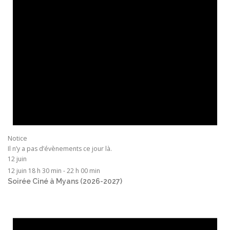
Notice
Il n’y a pas d’évènements ce jour là.
12 juin
12 juin 18 h 30 min
-
22 h 00 min
Soirée Ciné à Myans (2026-2027)