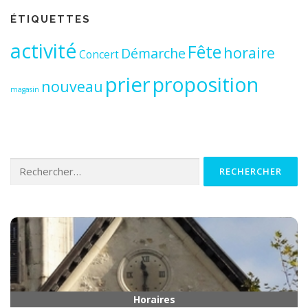
ÉTIQUETTES
activité
Fête
horaire
Démarche
Concert
prier
proposition
nouveau
magasin
Rechercher :