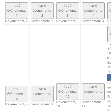
has 0
has 0
has 0
has 0
évènements,
évènements,
évènements,
évènements,
é
1
2
3
4
0 évènement,
1
0 évènement,
2
0 évènement,
3
0 évènement,
4
0 
1 
1
18
h 
So
My
20
12
has 0
has 0
mi
has 0
has 0
évènements,
évènements,
mi
évènements,
évènements,
So
10
11
8
9
My
0 évènement,
0 évènement,
0 évènement,
8
0 évènement,
9
20
10
11
6 