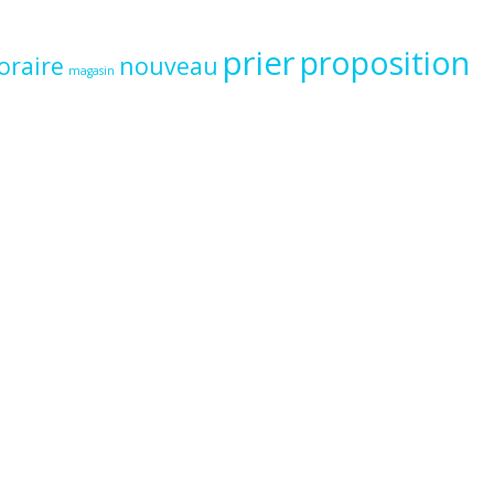
prier
proposition
oraire
nouveau
magasin