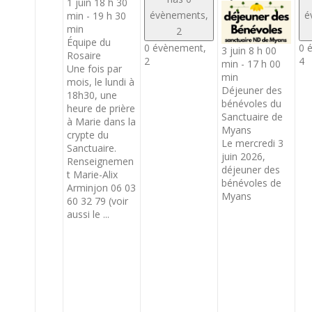
1 juin 18 h 30
évènements,
é
min
-
19 h 30
min
2
Équipe du
0 évènement,
0 
3 juin 8 h 00
Rosaire
2
4
min
-
17 h 00
Une fois par
min
mois, le lundi à
Déjeuner des
18h30, une
bénévoles du
heure de prière
Sanctuaire de
à Marie dans la
Myans
crypte du
Le mercredi 3
Sanctuaire.
juin 2026,
Renseignemen
déjeuner des
t Marie-Alix
bénévoles de
Arminjon 06 03
Myans
60 32 79 (voir
aussi le ...