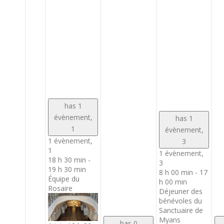
has 1
évènement,
has 1
1
évènement,
1 évènement,
3
1
1 évènement,
18 h 30 min
-
3
19 h 30 min
8 h 00 min
-
17
Équipe du
h 00 min
Rosaire
Déjeuner des
bénévoles du
Sanctuaire de
Myans
has 0