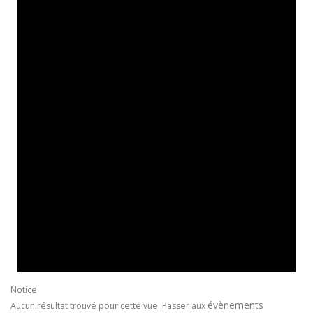
Notice
évènements
Aucun résultat trouvé pour cette vue. Passer aux