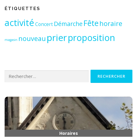
ÉTIQUETTES
activité
Fête
horaire
Démarche
Concert
prier
proposition
nouveau
magasin
Rechercher :