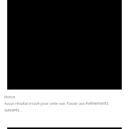
Notice
évènements
Aucun résultat trouvé pour cette vue. Passer aux
suivants
.