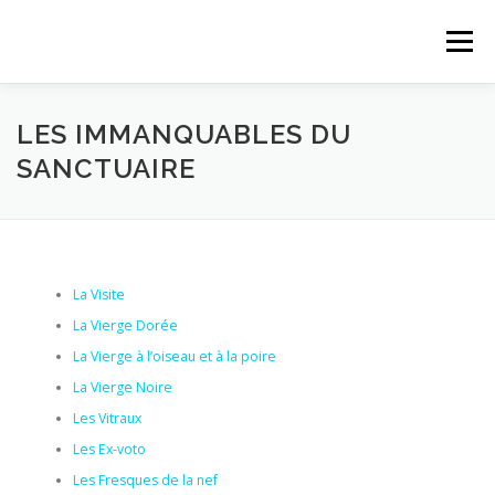
Aller au contenu
Menu
ACCUEIL
ACTUALITÉS
PROPOSITIONS
LES IMMANQUABLES DU
SANCTUAIRE
PAROISSE
LE MAGASIN
QUI SOMMES-NOUS
CONTACT
La Visite
La Vierge Dorée
La Vierge à l’oiseau et à la poire
La Vierge Noire
Les Vitraux
Les Ex-voto
Les Fresques de la nef