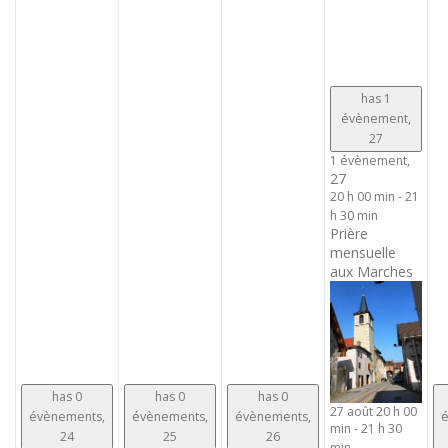
has 1
évènement,
27
1 évènement,
27
20 h 00 min
-
21
h 30 min
Prière
mensuelle
aux Marches
has 0
has 0
has 0
27 août 20 h 00
évènements,
évènements,
évènements,
é
min
-
21 h 30
24
25
26
min