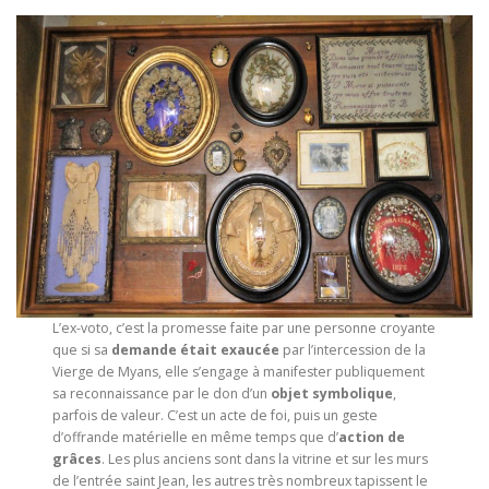
L’ex-voto, c’est la promesse faite par une personne croyante
que si sa
demande était exaucée
par l’intercession de la
Vierge de Myans, elle s’engage à manifester publiquement
sa reconnaissance par le don d’un
objet symbolique
,
parfois de valeur. C’est un acte de foi, puis un geste
d’offrande matérielle en même temps que d’
action de
grâces
. Les plus anciens sont dans la vitrine et sur les murs
de l’entrée saint Jean, les autres très nombreux tapissent le