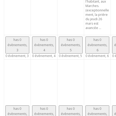
l'habitant, aux
Marches.
(exceptionnelle
ment, la prière
du jeudi 26
mars est
avancée ...
has 0
has 0
has 0
has 0
évènements,
évènements,
évènements,
évènements,
é
3
4
5
6
0 évènement,
3
0 évènement,
4
0 évènement,
5
0 évènement,
6
0 
has 0
has 0
has 0
has 0
évènements,
évènements,
évènements,
évènements,
é