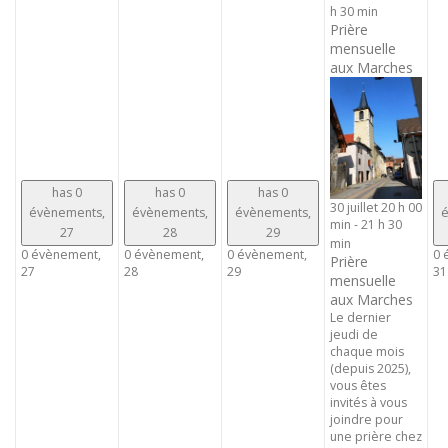
h 30 min
Prière
mensuelle
aux Marches
has 0
has 0
has 0
30 juillet 20 h 00
évènements,
évènements,
évènements,
é
min
-
21 h 30
27
28
29
min
0 évènement,
0 évènement,
0 évènement,
0 
Prière
27
28
29
31
mensuelle
aux Marches
Le dernier
jeudi de
chaque mois
(depuis 2025),
vous êtes
invités à vous
joindre pour
une prière chez