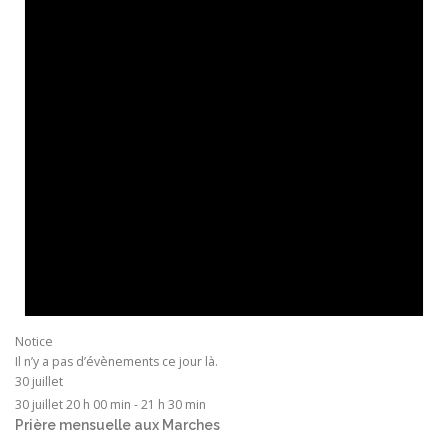
Notice
Il n’y a pas d’évènements ce jour là.
30 juillet
30 juillet 20 h 00 min
-
21 h 30 min
Prière mensuelle aux Marches