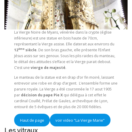
La Vierge Noire de Myans, vénérée dans la crypte (église
inférieure) est une statue en bois haute de 70cm,
représentant la Vierge assise. Elle daterait aux environs du
ème
12
siècle
. De son bras gauche, elle présente l’Enfant
Jésus assis sur ses genoux. Sous les plis raides du manteau,
le détail des attitudes s’efface et la Vierge parait debout.
C’est une
vierge de majesté
.
Le manteau de la statue est en drap d’or fin moiré, laissant
entrevoir une robe en drap d’argent. L’ensemble forme une
parure royale. La Vierge a été couronnée le 17 aout 1905
par
décision du pape Pie X
qui délégua à cet effet le
cardinal Couillé, Prélat de Gaules, archevêque de Lyon,
entouré de 5 évêques et de plus de 20 000 fidèles.
Haut de page
voir video “La Vierge Marie”
Les vitraux