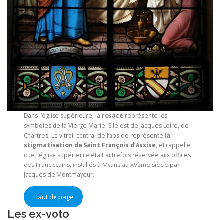
Dans l’église supérieure, la
rosace
représente les
symboles de la Vierge Marie. Elle est de Jacques Loire, de
Chartres. Le vitrail central de l’abside représente
la
stigmatisation de Saint François d’Assise
, et rappelle
que l’église supérieure était autrefois réservée aux offices
des Franciscains, installés à Myans au XVème siècle par
Jacques de Montmayeur.
Haut de page
Les ex-voto