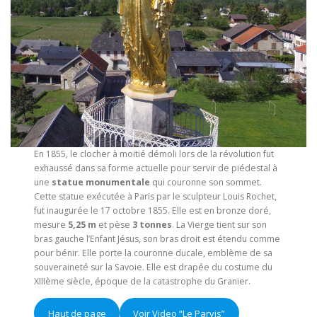
En 1855, le clocher à moitié démoli lors de la révolution fut
exhaussé dans sa forme actuelle pour servir de piédestal à
une
statue monumentale
qui couronne son sommet.
Cette statue exécutée à Paris par le sculpteur Louis Rochet,
fut inaugurée le 17 octobre 1855. Elle est en bronze doré,
mesure
5,25 m
et pèse
3 tonnes
. La Vierge tient sur son
bras gauche l’Enfant Jésus, son bras droit est étendu comme
pour bénir. Elle porte la couronne ducale, emblème de sa
souveraineté sur la Savoie. Elle est drapée du costume du
XIIIème siècle, époque de la catastrophe du Granier.
Haut de page
Voir Video “Le Parvis”