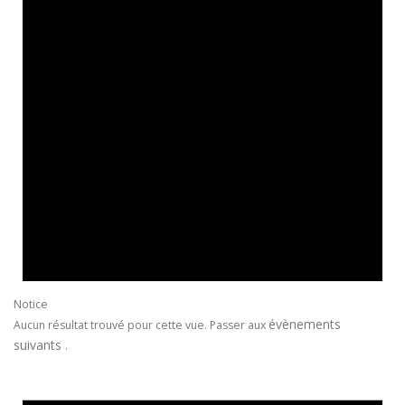
Notice
évènements
Aucun résultat trouvé pour cette vue. Passer aux
suivants
.