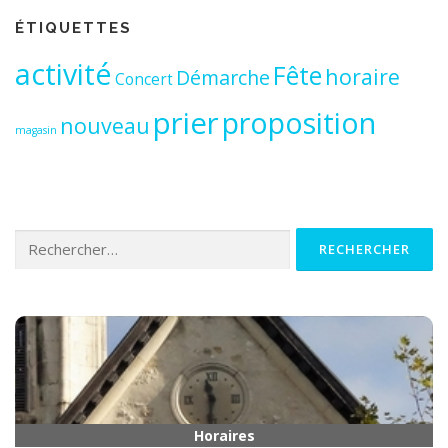
ÉTIQUETTES
activité
Fête
horaire
Démarche
Concert
prier
proposition
nouveau
magasin
Rechercher :