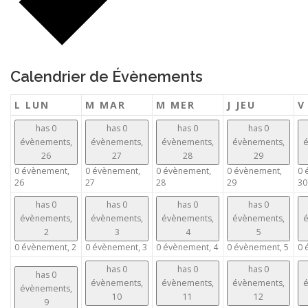
Calendrier de Évènements
L
LUN
M
MAR
M
MER
J
JEU
has 0
has 0
has 0
has 0
évènements,
évènements,
évènements,
évènements,
é
26
27
28
29
0 évènement,
0 évènement,
0 évènement,
0 évènement,
0 
26
27
28
29
30
has 0
has 0
has 0
has 0
évènements,
évènements,
évènements,
évènements,
é
2
3
4
5
0 évènement,
2
0 évènement,
3
0 évènement,
4
0 évènement,
5
0 
has 0
has 0
has 0
has 0
évènements,
évènements,
évènements,
é
évènements,
10
11
12
9