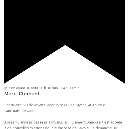
Mis en avant
30 août 10 h 30 min
-
14 h 00 min
Merci Clément
Sanctuaire ND de Myans
Sanctuaire ND de Myans, 40 route du
sanctuaire, Myans
Après 10 années passées à Myans, le P. Clément Danckaert est appelé
à de nouvelles missions pour le diocèse de Savoie. Le dimanche 30