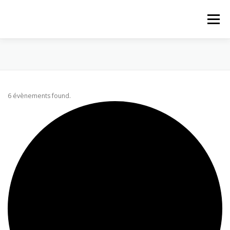
Aller au contenu
Menu
ACCUEIL
ACTUALITÉS
PROPOSITIONS
6 évènements found.
PAROISSE
LE MAGASIN
QUI SOMMES-NOUS
CONTACT