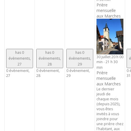
Prière
mensuelle
aux Marches
has 0
has 0
has 0
30 juillet 20 h 00
évènements,
évènements,
évènements,
é
min
-
21 h 30
27
28
29
min
0 évènement,
0 évènement,
0 évènement,
0 
Prière
27
28
29
31
mensuelle
aux Marches
Le dernier
jeudi de
chaque mois
(depuis 2025),
vous êtes
invités à vous
joindre pour
une prière chez
l'habitant, aux