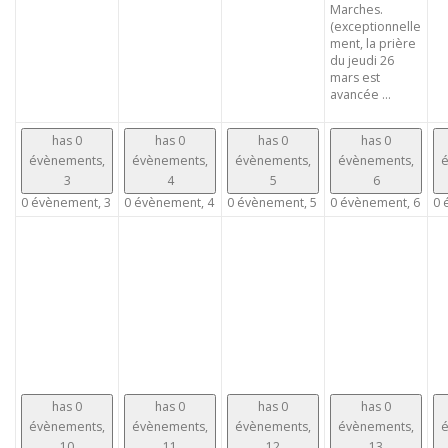
Marches.
(exceptionnelle
ment, la prière
du jeudi 26
mars est
avancée ...
has 0
has 0
has 0
has 0
évènements,
évènements,
évènements,
évènements,
é
3
4
5
6
0 évènement,
3
0 évènement,
4
0 évènement,
5
0 évènement,
6
0 
has 0
has 0
has 0
has 0
évènements,
évènements,
évènements,
évènements,
é
10
11
12
13