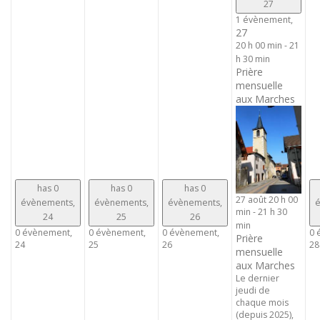
27
1 évènement,
27
20 h 00 min
-
21
h 30 min
Prière
mensuelle
aux Marches
has 0
has 0
has 0
27 août 20 h 00
évènements,
évènements,
évènements,
é
min
-
21 h 30
24
25
26
min
0 évènement,
0 évènement,
0 évènement,
0 
Prière
24
25
26
28
mensuelle
aux Marches
Le dernier
jeudi de
chaque mois
(depuis 2025),