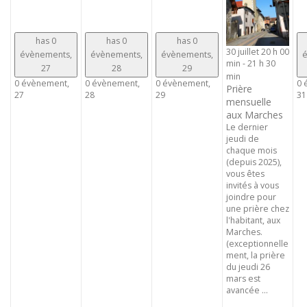
has 0
has 0
has 0
30 juillet 20 h 00
évènements,
évènements,
évènements,
é
min
-
21 h 30
27
28
29
min
0 évènement,
0 évènement,
0 évènement,
0 
Prière
27
28
29
31
mensuelle
aux Marches
Le dernier
jeudi de
chaque mois
(depuis 2025),
vous êtes
invités à vous
joindre pour
une prière chez
l'habitant, aux
Marches.
(exceptionnelle
ment, la prière
du jeudi 26
mars est
avancée ...