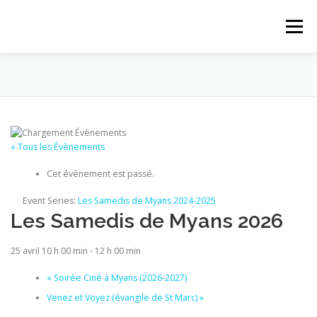
Aller au contenu
Menu
ACCUEIL
ACTUALITÉS
PROPOSITIONS
PAROISSE
LE MAGASIN
QUI SOMMES-NOUS
« Tous les Évènements
Cet évènement est passé.
CONTACT
Event Series:
Les Samedis de Myans 2024-2025
Les Samedis de Myans 2026
25 avril 10 h 00 min
-
12 h 00 min
«
Soirée Ciné à Myans (2026-2027)
Venez et Voyez (évangile de St Marc)
»