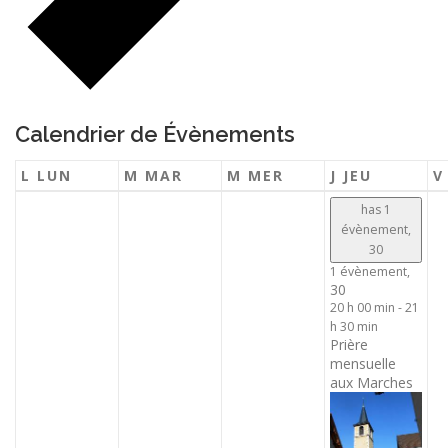
Calendrier de Évènements
L
LUN
M
MAR
M
MER
J
JEU
has 1
évènement,
30
1 évènement,
30
20 h 00 min
-
21
h 30 min
Prière
mensuelle
aux Marches