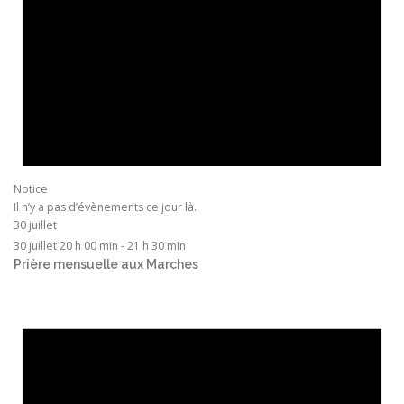
Notice
Il n’y a pas d’évènements ce jour là.
30 juillet
30 juillet 20 h 00 min
-
21 h 30 min
Prière mensuelle aux Marches