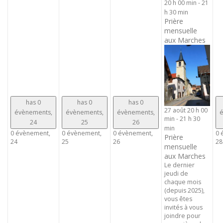
20 h 00 min
-
21
h 30 min
Prière
mensuelle
aux Marches
has 0
has 0
has 0
27 août 20 h 00
évènements,
évènements,
évènements,
é
min
-
21 h 30
24
25
26
min
0 évènement,
0 évènement,
0 évènement,
0 
Prière
24
25
26
28
mensuelle
aux Marches
Le dernier
jeudi de
chaque mois
(depuis 2025),
vous êtes
invités à vous
joindre pour