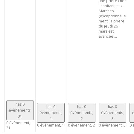
une prière chez
l'habitant, aux
Marches.
(exceptionnelle
ment, la prière
du jeudi 26
mars est
avancée ...
has 0
has 0
has 0
has 0
évènements,
évènements,
évènements,
évènements,
é
31
1
2
3
0 évènement,
0 évènement,
1
0 évènement,
2
0 évènement,
3
0 
31