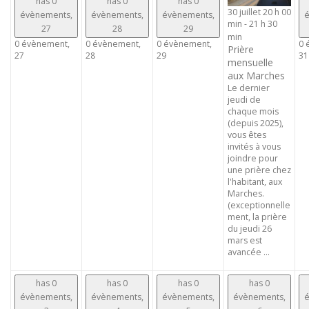
has 0
has 0
has 0
30 juillet 20 h 00
évènements,
évènements,
évènements,
é
min
-
21 h 30
27
28
29
min
0 évènement,
0 évènement,
0 évènement,
0 
Prière
27
28
29
31
mensuelle
aux Marches
Le dernier
jeudi de
chaque mois
(depuis 2025),
vous êtes
invités à vous
joindre pour
une prière chez
l'habitant, aux
Marches.
(exceptionnelle
ment, la prière
du jeudi 26
mars est
avancée ...
has 0
has 0
has 0
has 0
évènements,
évènements,
évènements,
évènements,
é