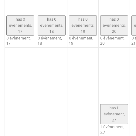
has 0
has 0
has 0
has 0
évènements,
évènements,
évènements,
évènements,
é
17
18
19
20
0 évènement,
0 évènement,
0 évènement,
0 évènement,
0 
17
18
19
20
21
has 1
évènement,
27
1 évènement,
27