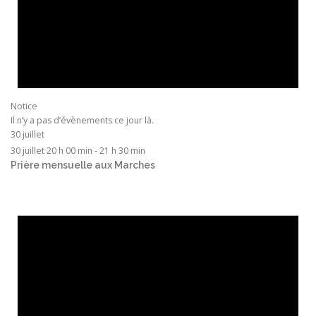
Notice
Il n’y a pas d’évènements ce jour là.
30 juillet
30 juillet 20 h 00 min
-
21 h 30 min
Prière mensuelle aux Marches