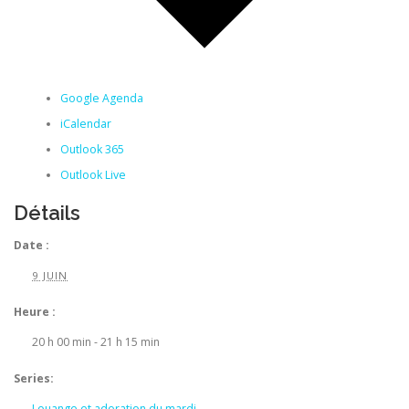
Google Agenda
iCalendar
Outlook 365
Outlook Live
Détails
Date :
9 JUIN
Heure :
20 h 00 min - 21 h 15 min
Series:
Louange et adoration du mardi