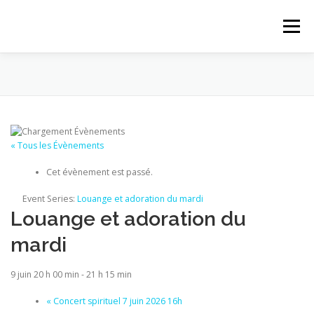
Aller au contenu
Menu
ACCUEIL
ACTUALITÉS
PROPOSITIONS
PAROISSE
LE MAGASIN
QUI SOMMES-NOUS
« Tous les Évènements
Cet évènement est passé.
CONTACT
Event Series:
Louange et adoration du mardi
Louange et adoration du
mardi
9 juin 20 h 00 min
-
21 h 15 min
«
Concert spirituel 7 juin 2026 16h