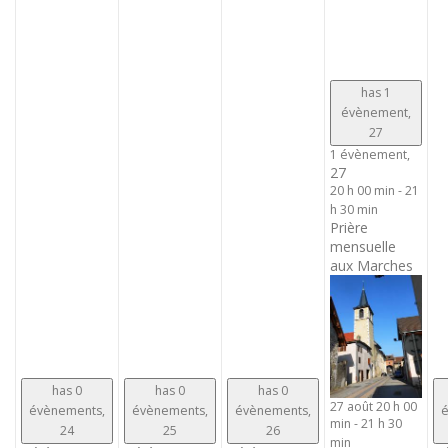
has 1
évènement,
27
1 évènement,
27
20 h 00 min
-
21
h 30 min
Prière
mensuelle
aux Marches
has 0
has 0
has 0
27 août 20 h 00
évènements,
évènements,
évènements,
é
min
-
21 h 30
24
25
26
min