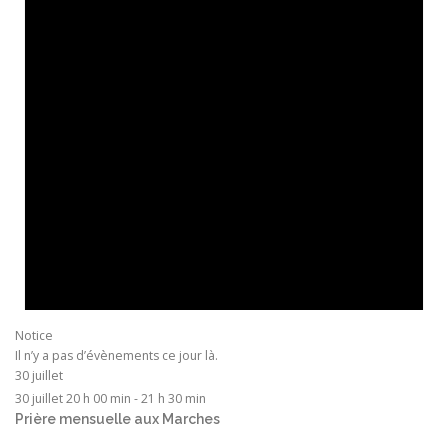
Notice
Il n’y a pas d’évènements ce jour là.
30 juillet
30 juillet 20 h 00 min
-
21 h 30 min
Prière mensuelle aux Marches