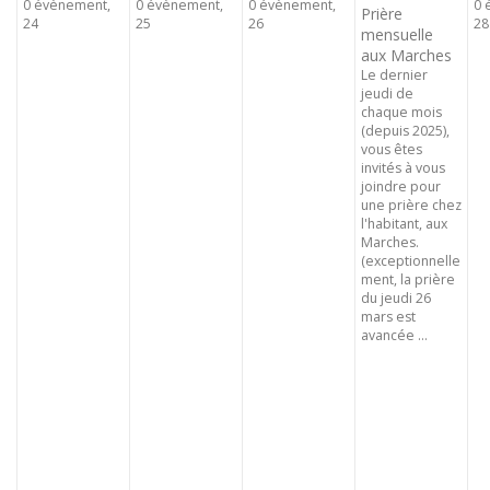
0 évènement,
0 évènement,
0 évènement,
0 
Prière
24
25
26
28
mensuelle
aux Marches
Le dernier
jeudi de
chaque mois
(depuis 2025),
vous êtes
invités à vous
joindre pour
une prière chez
l'habitant, aux
Marches.
(exceptionnelle
ment, la prière
du jeudi 26
mars est
avancée ...