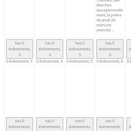
l'habitant, aux
Marches.
(exceptionnelle
ment, la prière
du jeudi 26
mars est
avancée ...
has 0
has 0
has 0
has 0
évènements,
évènements,
évènements,
évènements,
é
3
4
5
6
0 évènement,
3
0 évènement,
4
0 évènement,
5
0 évènement,
6
0 
has 0
has 0
has 0
has 0
évènements,
évènements,
évènements,
évènements,
é