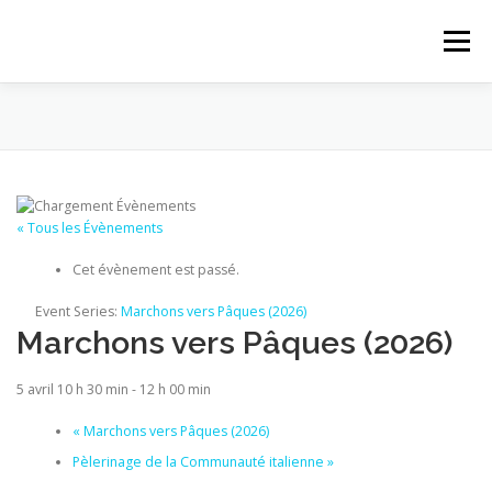
Aller au contenu
Menu
ACCUEIL
ACTUALITÉS
PROPOSITIONS
PAROISSE
LE MAGASIN
QUI SOMMES-NOUS
« Tous les Évènements
Cet évènement est passé.
CONTACT
Event Series:
Marchons vers Pâques (2026)
Marchons vers Pâques (2026)
5 avril 10 h 30 min
-
12 h 00 min
«
Marchons vers Pâques (2026)
Pèlerinage de la Communauté italienne
»