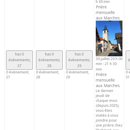
h 30 min
Prière
mensuelle
aux Marches
has 0
has 0
has 0
30 juillet 20 h 00
évènements,
évènements,
évènements,
é
min
-
21 h 30
27
28
29
min
0 évènement,
0 évènement,
0 évènement,
0 
Prière
27
28
29
31
mensuelle
aux Marches
Le dernier
jeudi de
chaque mois
(depuis 2025),
vous êtes
invités à vous
joindre pour
une prière chez