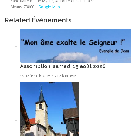
Sanctuaire ND de Myans, 40 route du sanctuaire
Myans
,
73800
+ Google Map
Related Évènements
Assomption, samedi 15 août 2026
15 août 10 h 30 min
-
12 h 00 min