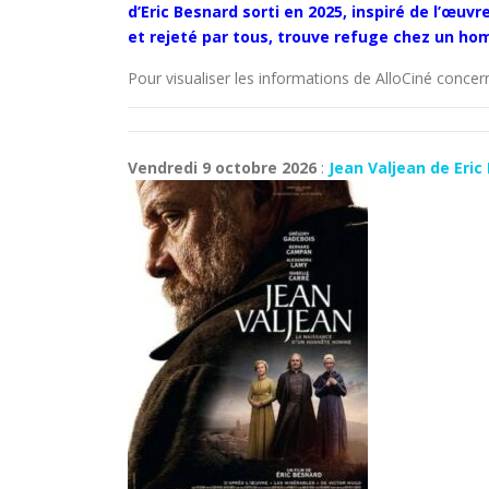
d’Eric Besnard sorti en
2025
, inspiré de l’œuv
et rejeté par tous, trouve refuge chez un homm
Pour visualiser les informations de AlloCiné concern
Vendredi 9 octobre 2026
:
Jea
n Valjean de Eri