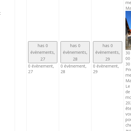
me
Ma
t
has 0
has 0
has 0
évènements,
évènements,
évènements,
30 
00
27
28
29
30
0 évènement,
0 évènement,
0 évènement,
Pri
27
28
29
me
Ma
Le 
de
mo
20
ête
vo
po
che
au