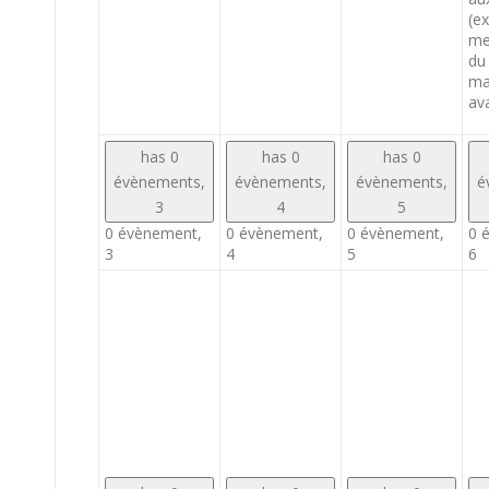
(e
men
du
ma
ava
has 0
has 0
has 0
évènements,
évènements,
évènements,
é
3
4
5
0 évènement,
0 évènement,
0 évènement,
0 
3
4
5
6