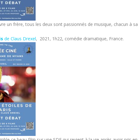
vre un frère, tous les deux sont passionnés de musique, chacun à sa
is
de Claus Drexel
, 2021, 1h22, comédie dramatique, France.
ble ce beau film sur une SDF qui revient à la vie après avoir pris en