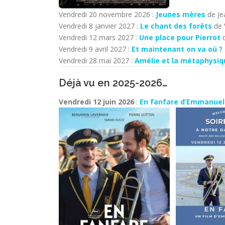
Vendredi 20 novembre 2026 :
Jeunes mères
de Je
Vendredi 8 janvier 2027 :
Le chant des forêts
de 
Vendredi 12 mars 2027 :
Une place pour Pierrot
d
Vendredi 9 avril 2027 :
Et maintenant on va où ?
Vendredi 28 mai 2027 :
Amélie et la métaphysiq
Déjà vu en 2025-2026…
Vendredi 12 juin 2026
:
En fanfare d’Emmanuel