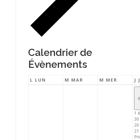
Calendrier de
Évènements
L
LUN
M
MAR
M
MER
J
1 
30
20
21
Pri