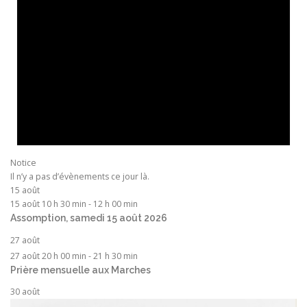
Notice
Il n’y a pas d’évènements ce jour là.
15 août
15 août 10 h 30 min
-
12 h 00 min
Assomption, samedi 15 août 2026
27 août
27 août 20 h 00 min
-
21 h 30 min
Prière mensuelle aux Marches
30 août