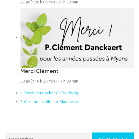
27 août 20 h 00 min
-
21 h 30 min
Merci Clément
30 août 10 h 30 min
-
14 h 00 min
«
Soirée au clocher (St Baldoph)
Prière mensuelle aux Marches
»
Rechercher :