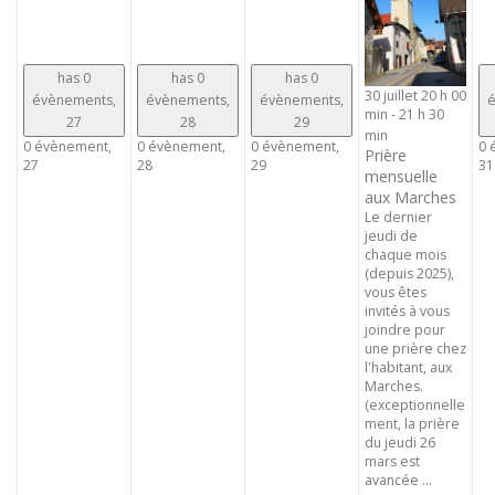
has 0
has 0
has 0
30 juillet 20 h 00
évènements,
évènements,
évènements,
é
min
-
21 h 30
27
28
29
min
0 évènement,
0 évènement,
0 évènement,
0 
Prière
27
28
29
31
mensuelle
aux Marches
Le dernier
jeudi de
chaque mois
(depuis 2025),
vous êtes
invités à vous
joindre pour
une prière chez
l'habitant, aux
Marches.
(exceptionnelle
ment, la prière
du jeudi 26
mars est
avancée ...