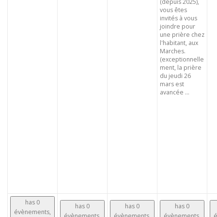
(depuis 2025),
vous êtes
invités à vous
joindre pour
une prière chez
l'habitant, aux
Marches.
(exceptionnelle
ment, la prière
du jeudi 26
mars est
avancée ...
has 0
has 0
has 0
has 0
évènements,
évènements,
évènements,
évènements,
é