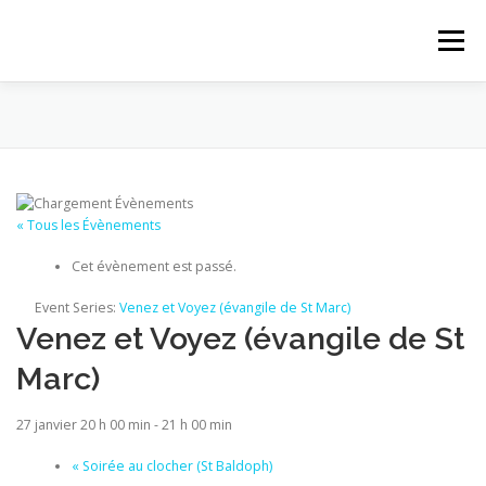
Aller au contenu
Menu
ACCUEIL
ACTUALITÉS
PROPOSITIONS
PAROISSE
LE MAGASIN
QUI SOMMES-NOUS
« Tous les Évènements
Cet évènement est passé.
CONTACT
Event Series:
Venez et Voyez (évangile de St Marc)
Venez et Voyez (évangile de St
Marc)
27 janvier 20 h 00 min
-
21 h 00 min
«
Soirée au clocher (St Baldoph)