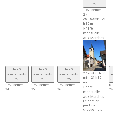
27
1 évènement,
27
20 h 00 min
-
21
h 30 min
Prière
mensuelle
aux Marches
has 0
has 0
has 0
27 août 20 h 00
évènements,
évènements,
évènements,
é
min
-
21 h 30
24
25
26
min
0 évènement,
0 évènement,
0 évènement,
0 
Prière
24
25
26
28
mensuelle
aux Marches
Le dernier
jeudi de
chaque mois