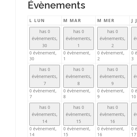
Évènements
L
LUN
M
MAR
M
MER
J
has 0
has 0
has 0
évènements,
évènements,
évènements,
é
30
1
2
0 évènement,
0 évènement,
0 évènement,
0 
30
1
2
3
has 0
has 0
has 0
évènements,
évènements,
évènements,
é
7
8
9
0 évènement,
0 évènement,
0 évènement,
0 
7
8
9
10
has 0
has 0
has 0
évènements,
évènements,
évènements,
é
14
15
16
0 évènement,
0 évènement,
0 évènement,
0 
14
15
16
17