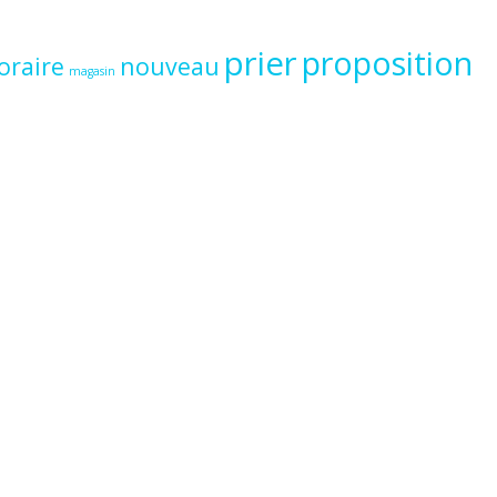
prier
proposition
oraire
nouveau
magasin