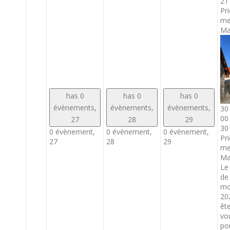
21
Pri
me
Ma
has 0
has 0
has 0
évènements,
évènements,
évènements,
30 
00
27
28
29
30
0 évènement,
0 évènement,
0 évènement,
Pri
27
28
29
me
Ma
Le 
de
mo
20
ête
vo
po