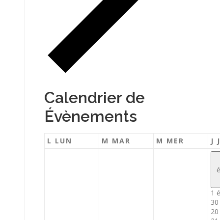
Calendrier de
Évènements
L
LUN
M
MAR
M
MER
J
1 
30
20