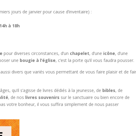
iers jours de janvier pour cause d’inventaire) :
14h à 18h
le
pour diverses circonstances, d’un
chapelet
, d’une
icône
, d’une
époser une
bougie à l’église
, c’est la porte qu’il vous faudra pousser.
aussi divers que variés vous permettant de vous faire plaisir et de fai
âges, qu’il s’agisse de livres dédiés à la jeunesse, de
bibles
, de
lité
, de nos
livres souvenirs
sur le sanctuaire ou bien encore de
 pas votre bonheur, il vous suffira simplement de nous passer