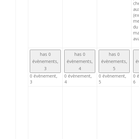
che
au
(e
men
du
ma
ava
has 0
has 0
has 0
évènements,
évènements,
évènements,
é
3
4
5
0 évènement,
0 évènement,
0 évènement,
0 
3
4
5
6