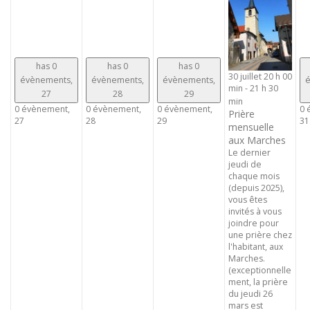
has 0
has 0
has 0
30 juillet 20 h 00
évènements,
évènements,
évènements,
é
min
-
21 h 30
27
28
29
min
0 évènement,
0 évènement,
0 évènement,
0 
Prière
27
28
29
31
mensuelle
aux Marches
Le dernier
jeudi de
chaque mois
(depuis 2025),
vous êtes
invités à vous
joindre pour
une prière chez
l'habitant, aux
Marches.
(exceptionnelle
ment, la prière
du jeudi 26
mars est