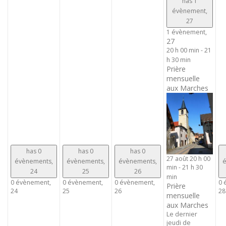
has 1
évènement,
27
1 évènement,
27
20 h 00 min
-
21
h 30 min
Prière
mensuelle
aux Marches
has 0
has 0
has 0
27 août 20 h 00
évènements,
évènements,
évènements,
é
min
-
21 h 30
24
25
26
min
0 évènement,
0 évènement,
0 évènement,
0 
Prière
24
25
26
28
mensuelle
aux Marches
Le dernier
jeudi de