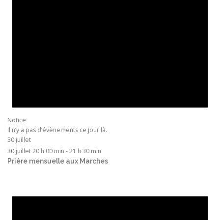
Notice
Il n’y a pas d’évènements ce jour là.
30 juillet
30 juillet 20 h 00 min
-
21 h 30 min
Prière mensuelle aux Marches