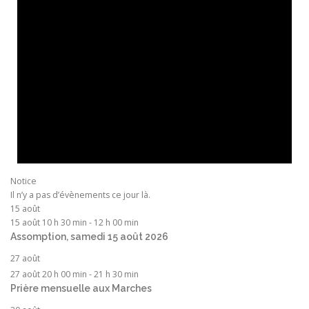
Notice
Il n’y a pas d’évènements ce jour là.
15 août
15 août 10 h 30 min
-
12 h 00 min
Assomption, samedi 15 août 2026
27 août
27 août 20 h 00 min
-
21 h 30 min
Prière mensuelle aux Marches