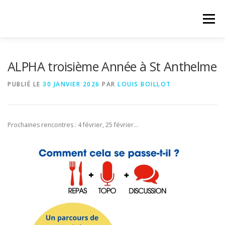
Aller au contenu
Menu
ACCUEIL
ACTUALITÉS
PROPOSITIONS
ALPHA troisième Année à St Anthelme
PUBLIÉ LE
30 JANVIER 2026
PAR
LOUIS BOILLOT
PAROISSE
LE MAGASIN
QUI SOMMES-NOUS
Prochaines rencontres : 4 février, 25 février…
CONTACT