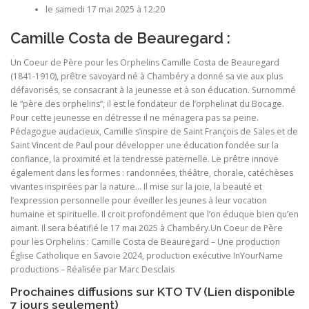
le samedi 17 mai 2025 à 12:20
Camille Costa de Beauregard :
Un Coeur de Père pour les Orphelins Camille Costa de Beauregard
(1841-1910), prêtre savoyard né à Chambéry a donné sa vie aux plus
défavorisés, se consacrant à la jeunesse et à son éducation. Surnommé
le “père des orphelins”, il est le fondateur de l’orphelinat du Bocage.
Pour cette jeunesse en détresse il ne ménagera pas sa peine.
Pédagogue audacieux, Camille s’inspire de Saint François de Sales et de
Saint Vincent de Paul pour développer une éducation fondée sur la
confiance, la proximité et la tendresse paternelle. Le prêtre innove
également dans les formes : randonnées, théâtre, chorale, catéchèses
vivantes inspirées par la nature… Il mise sur la joie, la beauté et
l’expression personnelle pour éveiller les jeunes à leur vocation
humaine et spirituelle. Il croit profondément que l’on éduque bien qu’en
aimant. Il sera béatifié le 17 mai 2025 à Chambéry.Un Coeur de Père
pour les Orphelins : Camille Costa de Beauregard – Une production
Église Catholique en Savoie 2024, production exécutive InYourName
productions – Réalisée par Marc Desclais
Prochaines diffusions sur KTO TV (
Lien disponible
7 jours seulement
)