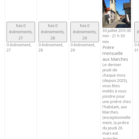
has 0
has 0
has 0
30 juillet 20 h 00
évènements,
évènements,
évènements,
é
min
-
21 h 30
27
28
29
min
0 évènement,
0 évènement,
0 évènement,
0 
Prière
27
28
29
31
mensuelle
aux Marches
Le dernier
jeudi de
chaque mois
(depuis 2025),
vous êtes
invités à vous
joindre pour
une prière chez
l'habitant, aux
Marches.
(exceptionnelle
ment, la prière
du jeudi 26
mars est
avancée ...