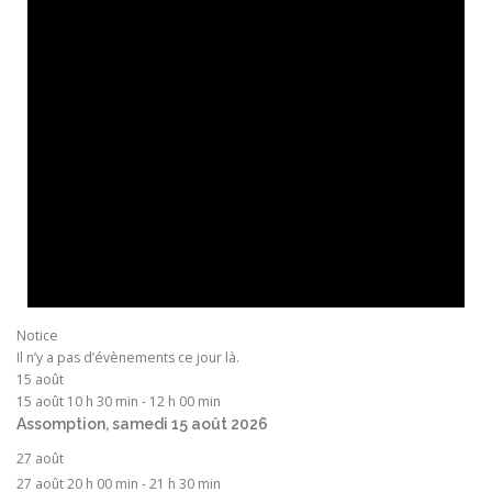
Notice
Il n’y a pas d’évènements ce jour là.
15 août
15 août 10 h 30 min
-
12 h 00 min
Assomption, samedi 15 août 2026
27 août
27 août 20 h 00 min
-
21 h 30 min