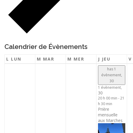
Calendrier de Évènements
L
LUN
M
MAR
M
MER
J
JEU
has 1
évènement,
30
1 évènement,
30
20 h 00 min
-
21
h 30 min
Prière
mensuelle
aux Marches