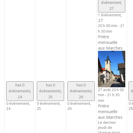
évènement,
27
1 évènement,
27
20 h 00 min
-
21
h 30 min
Prière
mensuelle
aux Marches
has 0
has 0
has 0
27 août 20 h 00
évènements,
évènements,
évènements,
é
min
-
21 h 30
24
25
26
min
0 évènement,
0 évènement,
0 évènement,
0 
Prière
24
25
26
28
mensuelle
aux Marches
Le dernier
jeudi de
chaque mois