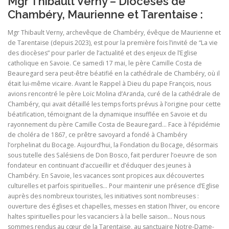
Mgr Thibault Verny – Diocèses de
Chambéry, Maurienne et Tarentaise :
Mgr Thibault Verny, archevêque de Chambéry, évêque de Maurienne et
de Tarentaise (depuis 2023), est pour la première fois l’invité de “La vie
des diocèses” pour parler de l’actualité et des enjeux de l’Eglise
catholique en Savoie. Ce samedi 17 mai, le père Camille Costa de
Beauregard sera peut-être béatifié en la cathédrale de Chambéry, où il
était lui-même vicaire. Avant le Rappel à Dieu du pape François, nous
avions rencontré le père Loïc Molina d’Aranda, curé de la cathédrale de
Chambéry, qui avait détaillé les temps forts prévus à l’origine pour cette
béatification, témoignant de la dynamique insufflée en Savoie et du
rayonnement du père Camille Costa de Beauregard… Face à l’épidémie
de choléra de 1867, ce prêtre savoyard a fondé à Chambéry
l’orphelinat du Bocage. Aujourd’hui, la Fondation du Bocage, désormais
sous tutelle des Salésiens de Don Bosco, fait perdurer l’oeuvre de son
fondateur en continuant d’accueillir et d’éduquer des jeunes à
Chambéry. En Savoie, les vacances sont propices aux découvertes
culturelles et parfois spirituelles… Pour maintenir une présence d’Eglise
auprès des nombreux touristes, les initiatives sont nombreuses :
ouverture des églises et chapelles, messes en station l’hiver, ou encore
haltes spirituelles pour les vacanciers à la belle saison… Nous nous
sommes rendus au cœur de la Tarentaise, au sanctuaire Notre-Dame-