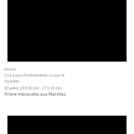
Notice
Il n’y a pas d’évènements ce jour là.
30 juillet
30 juillet 20 h 00 min
-
21 h 30 min
Prière mensuelle aux Marches