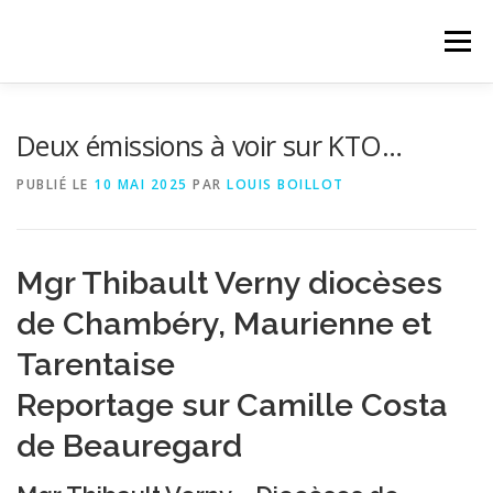
Aller au contenu
Menu
ACCUEIL
ACTUALITÉS
PROPOSITIONS
Deux émissions à voir sur KTO…
PUBLIÉ LE
10 MAI 2025
PAR
LOUIS BOILLOT
PAROISSE
LE MAGASIN
QUI SOMMES-NOUS
Mgr Thibault Verny diocèses
CONTACT
de Chambéry, Maurienne et
Tarentaise
Reportage sur Camille Costa
de Beauregard