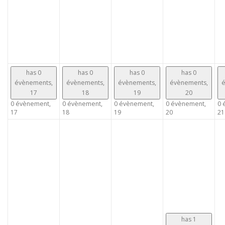
has 0
has 0
has 0
has 0
évènements,
évènements,
évènements,
évènements,
é
17
18
19
20
0 évènement,
0 évènement,
0 évènement,
0 évènement,
0 
17
18
19
20
21
has 1