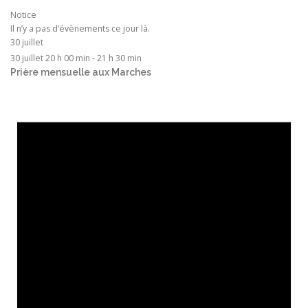
Notice
Il n’y a pas d’évènements ce jour là.
30 juillet
30 juillet 20 h 00 min
-
21 h 30 min
Prière mensuelle aux Marches