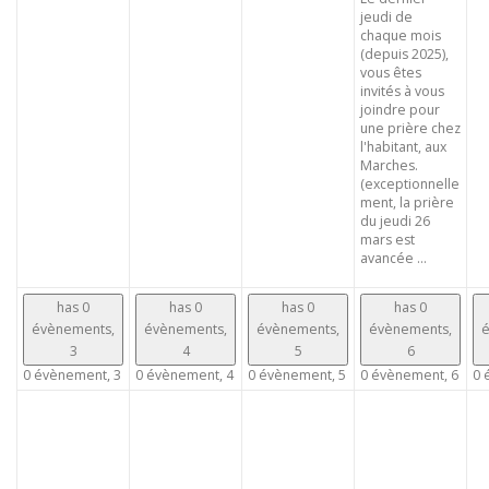
jeudi de
chaque mois
(depuis 2025),
vous êtes
invités à vous
joindre pour
une prière chez
l'habitant, aux
Marches.
(exceptionnelle
ment, la prière
du jeudi 26
mars est
avancée ...
has 0
has 0
has 0
has 0
évènements,
évènements,
évènements,
évènements,
é
3
4
5
6
0 évènement,
3
0 évènement,
4
0 évènement,
5
0 évènement,
6
0 