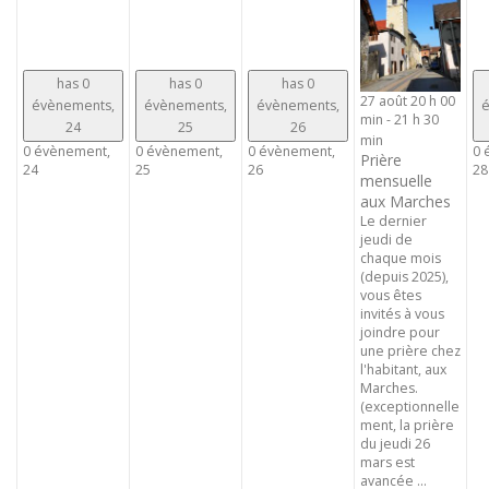
has 0
has 0
has 0
27 août 20 h 00
évènements,
évènements,
évènements,
é
min
-
21 h 30
24
25
26
min
0 évènement,
0 évènement,
0 évènement,
0 
Prière
24
25
26
28
mensuelle
aux Marches
Le dernier
jeudi de
chaque mois
(depuis 2025),
vous êtes
invités à vous
joindre pour
une prière chez
l'habitant, aux
Marches.
(exceptionnelle
ment, la prière
du jeudi 26
mars est
avancée ...