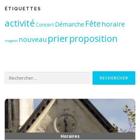
ÉTIQUETTES
activité
Fête
horaire
Démarche
Concert
prier
proposition
nouveau
magasin
Rechercher :