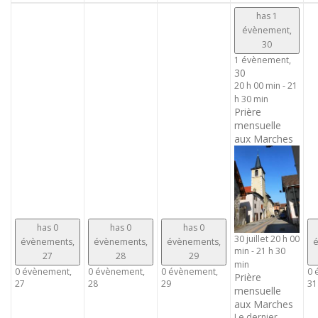
has 1
évènement,
30
1 évènement,
30
20 h 00 min
-
21
h 30 min
Prière
mensuelle
aux Marches
has 0
has 0
has 0
30 juillet 20 h 00
évènements,
évènements,
évènements,
é
min
-
21 h 30
27
28
29
min
0 évènement,
0 évènement,
0 évènement,
0 
Prière
27
28
29
31
mensuelle
aux Marches
Le dernier