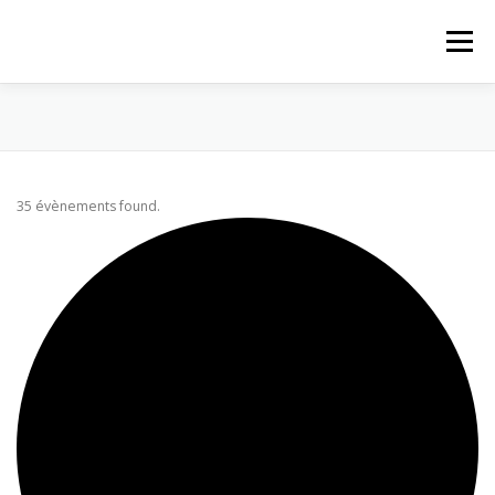
Aller au contenu
Menu
ACCUEIL
ACTUALITÉS
PROPOSITIONS
35 évènements found.
PAROISSE
LE MAGASIN
QUI SOMMES-NOUS
CONTACT