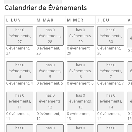
Calendrier de Évènements
L
LUN
M
MAR
M
MER
J
JEU
has 0
has 0
has 0
has 0
évènements,
évènements,
évènements,
évènements,
é
27
28
29
30
0 évènement,
0 évènement,
0 évènement,
0 évènement,
0 
27
28
29
30
has 0
has 0
has 0
has 0
évènements,
évènements,
évènements,
évènements,
é
4
5
6
7
0 évènement,
4
0 évènement,
5
0 évènement,
6
0 évènement,
7
0 
has 0
has 0
has 0
has 0
évènements,
évènements,
évènements,
évènements,
é
11
12
13
14
0 évènement,
0 évènement,
0 évènement,
0 évènement,
0 
11
12
13
14
15
has 0
has 0
has 0
has 0