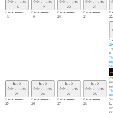
évènements,
évènements,
évènements,
évènements,
é
18
19
20
21
0 évènement,
0 évènement,
0 évènement,
0 évènement,
0 
18
19
20
21
22
1 
29
19
h 
Th
mu
Sa
29
mi
has 0
has 0
has 0
has 0
mi
évènements,
évènements,
évènements,
évènements,
Th
25
26
27
28
mu
0 évènement,
0 évènement,
0 évènement,
0 évènement,
Sa
25
26
27
28
La
de
pr