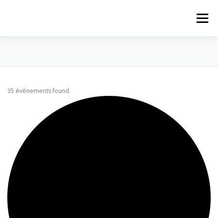
Aller au contenu
Menu
ACCUEIL
ACTUALITÉS
PROPOSITIONS
35 évènements found.
PAROISSE
LE MAGASIN
QUI SOMMES-NOUS
CONTACT