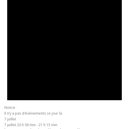
Notice
Il n’y a pas d’évènements ce jour là.
7 juillet
7 juillet 20 h 00 min
-
21 h 15 min