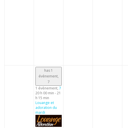
has 1
évènement,
7
1 évènement,
7
20 h 00 min
-
21
h 15 min
Louange et
adoration du
mardi