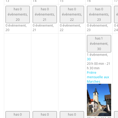
13
14
15
16
17
has 0
has 0
has 0
has 0
évènements,
évènements,
évènements,
évènements,
é
20
21
22
23
0 évènement,
0 évènement,
0 évènement,
0 évènement,
0 
20
21
22
23
24
has 1
évènement,
30
1 évènement,
30
20 h 00 min
-
21
h 30 min
Prière
mensuelle aux
Marches
has 0
has 0
has 0