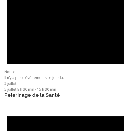
Notice
Il n’y a pas d’évènements ce jour là.
5 juillet
5 juillet 9 h 30 min
-
15 h 30 min
Pèlerinage de la Santé