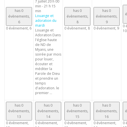
7 juillet 20 h 00
min
-
21 h 15
has 0
has 0
has 0
min
é
Louange et
évènements,
évènements,
évènements,
adoration du
6
8
9
mardi
0 
0 évènement,
6
0 évènement,
8
0 évènement,
9
Louange et
10
Adoration Dans
l'église haute
de ND de
Myans, une
soirée par mois
pour louer,
écouter et
méditer la
Parole de Dieu
et prendre un
temps
d'adoration. le
premier ...
has 0
has 0
has 0
has 0
évènements,
évènements,
évènements,
évènements,
é
13
14
15
16
0 évènement,
0 évènement,
0 évènement,
0 évènement,
0 