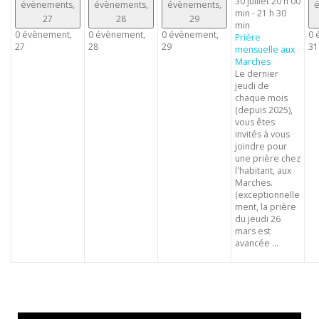
30 juillet 20 h 00
évènements,
évènements,
évènements,
é
min
-
21 h 30
27
28
29
min
0 évènement,
0 évènement,
0 évènement,
0 
Prière
27
28
29
31
mensuelle aux
Marches
Le dernier
jeudi de
chaque mois
(depuis 2025),
vous êtes
invités à vous
joindre pour
une prière chez
l'habitant, aux
Marches.
(exceptionnelle
ment, la prière
du jeudi 26
mars est
avancée ...