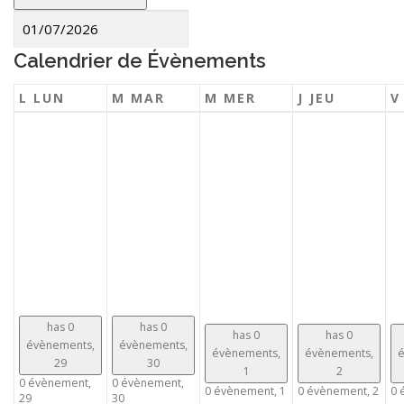
Calendrier de Évènements
L
LUN
M
MAR
M
MER
J
JEU
has 0
has 0
has 0
has 0
évènements,
évènements,
évènements,
évènements,
é
29
30
1
2
0 évènement,
0 évènement,
0 évènement,
1
0 évènement,
2
0 
29
30