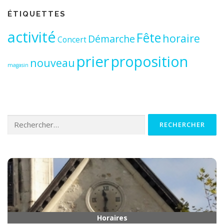
ÉTIQUETTES
activité
Fête
horaire
Démarche
Concert
prier
proposition
nouveau
magasin
Rechercher :