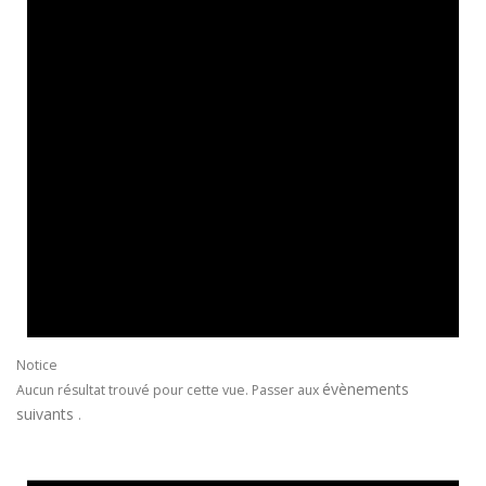
Notice
évènements
Aucun résultat trouvé pour cette vue. Passer aux
suivants
.