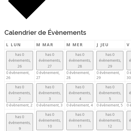
Calendrier de Évènements
L
LUN
M
MAR
M
MER
J
JEU
has 0
has 0
has 0
has 0
évènements,
évènements,
évènements,
évènements,
é
26
27
28
29
0 évènement,
0 évènement,
0 évènement,
0 évènement,
0 
26
27
28
29
30
has 0
has 0
has 0
has 0
évènements,
évènements,
évènements,
évènements,
é
2
3
4
5
0 évènement,
2
0 évènement,
3
0 évènement,
4
0 évènement,
5
0 
has 0
has 0
has 0
has 0
évènements,
évènements,
évènements,
é
évènements,
10
11
12
9