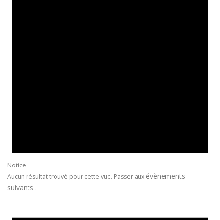
Notice
évènements
Aucun résultat trouvé pour cette vue. Passer aux
suivants
.