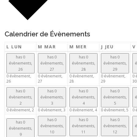
Calendrier de Évènements
L
LUN
M
MAR
M
MER
J
JEU
has 0
has 0
has 0
has 0
évènements,
évènements,
évènements,
évènements,
é
26
27
28
29
0 évènement,
0 évènement,
0 évènement,
0 évènement,
0 
26
27
28
29
30
has 0
has 0
has 0
has 0
évènements,
évènements,
évènements,
évènements,
é
2
3
4
5
0 évènement,
2
0 évènement,
3
0 évènement,
4
0 évènement,
5
0 
has 0
has 0
has 0
has 0
évènements,
évènements,
évènements,
é
évènements,
10
11
12
9