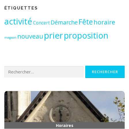
ÉTIQUETTES
activité
Fête
horaire
Démarche
Concert
prier
proposition
nouveau
magasin
Rechercher :