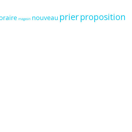
prier
proposition
oraire
nouveau
magasin