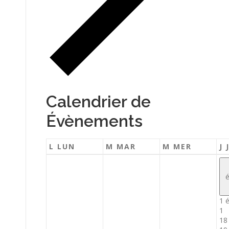
Calendrier de
Évènements
L
LUN
M
MAR
M
MER
J
1 
1
18