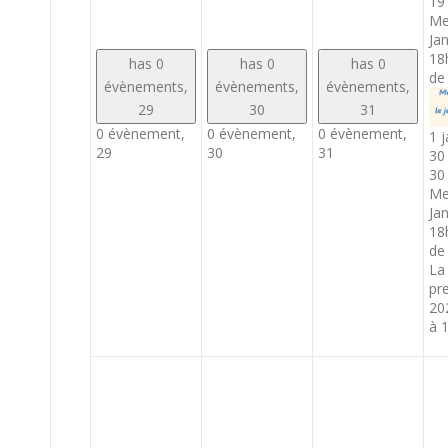
19
Me
Ja
18
has 0
has 0
has 0
de
évènements,
évènements,
évènements,
29
30
31
0 évènement,
0 évènement,
0 évènement,
1 j
29
30
31
30
30
Me
Ja
18
de
La
pr
20
à 1