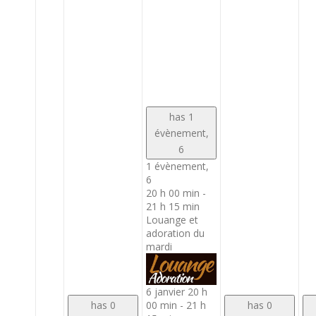
has 1
évènement,
6
1 évènement,
6
20 h 00 min
-
21 h 15 min
Louange et
adoration du
mardi
6 janvier 20 h
00 min
-
21 h
has 0
has 0