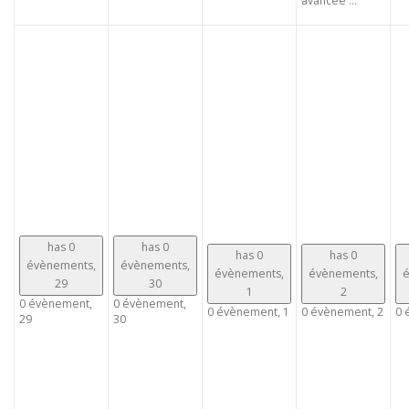
avancée ...
has 0
has 0
has 0
has 0
évènements,
évènements,
évènements,
évènements,
é
29
30
1
2
0 évènement,
0 évènement,
0 évènement,
1
0 évènement,
2
0 
29
30