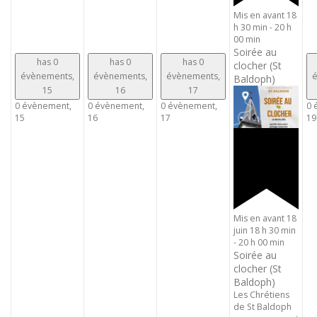
Mis en avant
18
h 30 min
-
20 h
00 min
Soirée au
has 0
has 0
has 0
clocher (St
évènements,
évènements,
évènements,
é
Baldoph)
15
16
17
0 évènement,
0 évènement,
0 évènement,
0 
15
16
17
19
Mis en avant
18
juin 18 h 30 min
-
20 h 00 min
Soirée au
clocher (St
Baldoph)
Les Chrétiens
de St Baldoph