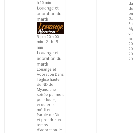
h 15 min
da
Louange et
de
adoration du
en
Ga
mardi
Sa
My
ve
9 juin 20 h 00
oc
min
-
21 h 15
20
min
20
Louange et
20
adoration du
202
mardi
Louange et
Adoration Dans
l'église haute
de ND de
Myans, une
soirée par mois
pour louer,
écouter et
méditer la
Parole de Dieu
et prendre un
temps
d'adoration. le