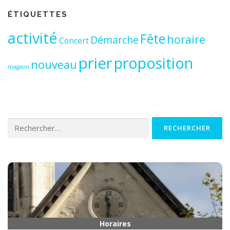
ÉTIQUETTES
activité
Fête
horaire
Démarche
Concert
prier
proposition
nouveau
magasin
Rechercher :