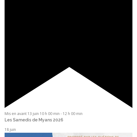
Mis en avant
13 juin 10 h 00 min
-
12 h 00 min
Les Samedis de Myans 2026
18 juin