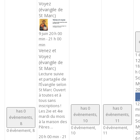
Voyez
(évangile de
St Marc)
9 juin 20 h 00
min
-
21 h 00
min
Venez et
1 
Voyez
1
(évangile de
18
St Marc)
h 
Lecture suivie
So
et partagée de
My
l’Évangile selon
20
St Marc Ouvert
à toutes et à
tous sans
12
inscriptions !
has 0
has 0
mi
has 0
Les 2ie et 4ie
évènements,
évènements,
mi
mardi du mois
évènements,
So
10
11
à la maison des
8
My
Pères ...
0 évènement,
0 évènement,
0 évènement,
8
20
10
11
20 h 00 min
-
21
6 