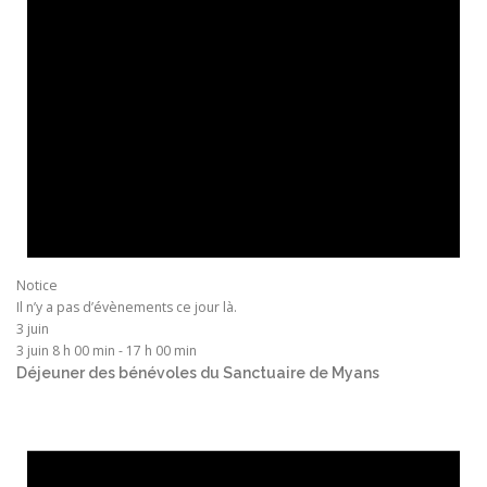
Notice
Il n’y a pas d’évènements ce jour là.
3 juin
3 juin 8 h 00 min
-
17 h 00 min
Déjeuner des bénévoles du Sanctuaire de Myans