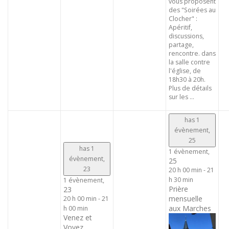
vous proposent
des "Soirées au
Clocher" :
Apéritif,
discussions,
partage,
rencontre. dans
la salle contre
l'église, de
18h30 à 20h.
Plus de détails
sur les ...
has 1
évènement,
25
has 1
1 évènement,
évènement,
25
23
20 h 00 min
-
21
h 30 min
1 évènement,
Prière
23
mensuelle
20 h 00 min
-
21
aux Marches
h 00 min
Venez et
Voyez