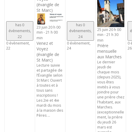
(évangile de
St Marc)
has 0
has 0
23 juin 20 h 00
25 juin 20 h 00
évènements,
évènements,
é
min
-
21 h 00
min
-
21 h 30
22
24
min
min
Venez et
0 évènement,
0 évènement,
0 
Prière
22
24
26
Voyez
mensuelle
(évangile de
aux Marches
St Marc)
Le dernier
Lecture suivie
jeudi de
et partagée de
chaque mois
l’Évangile selon
(depuis 2025),
St Marc Ouvert
vous êtes
à toutes et à
invités à vous
tous sans
joindre pour
inscriptions !
une prière chez
Les 2ie et 4ie
l'habitant, aux
mardi du mois
Marches.
à la maison des
(exceptionnelle
Pères ...
ment, la prière
du jeudi 26
mars est