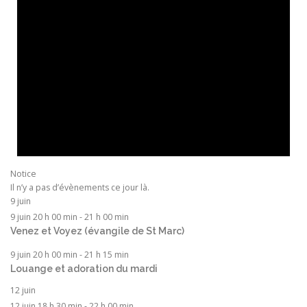
Notice
Il n’y a pas d’évènements ce jour là.
9 juin
9 juin 20 h 00 min
-
21 h 00 min
Venez et Voyez (évangile de St Marc)
9 juin 20 h 00 min
-
21 h 15 min
Louange et adoration du mardi
12 juin
12 juin 18 h 30 min
-
22 h 00 min