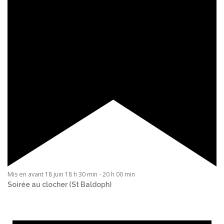
Mis en avant
18 juin 18 h 30 min
-
20 h 00 min
Soirée au clocher (St Baldoph)