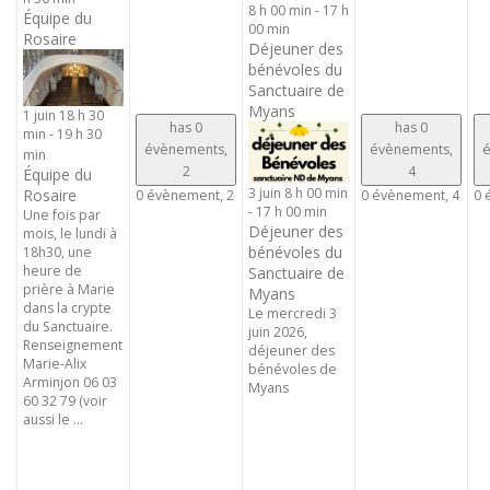
8 h 00 min
-
17 h
Équipe du
00 min
Rosaire
Déjeuner des
bénévoles du
Sanctuaire de
Myans
1 juin 18 h 30
has 0
has 0
min
-
19 h 30
évènements,
évènements,
é
min
2
4
Équipe du
3 juin 8 h 00 min
Rosaire
0 évènement,
2
0 évènement,
4
0 
-
17 h 00 min
Une fois par
Déjeuner des
mois, le lundi à
bénévoles du
18h30, une
heure de
Sanctuaire de
prière à Marie
Myans
dans la crypte
Le mercredi 3
du Sanctuaire.
juin 2026,
Renseignement
déjeuner des
Marie-Alix
bénévoles de
Arminjon 06 03
Myans
60 32 79 (voir
aussi le ...