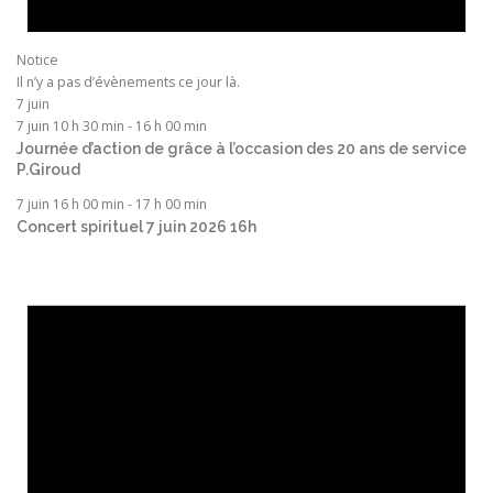
Notice
Il n’y a pas d’évènements ce jour là.
7 juin
7 juin 10 h 30 min
-
16 h 00 min
Journée d’action de grâce à l’occasion des 20 ans de service
P.Giroud
7 juin 16 h 00 min
-
17 h 00 min
Concert spirituel 7 juin 2026 16h