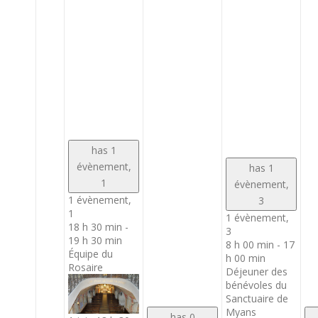
has 1
évènement,
has 1
1
évènement,
1 évènement,
3
1
1 évènement,
18 h 30 min
-
3
19 h 30 min
8 h 00 min
-
17
Équipe du
h 00 min
Rosaire
Déjeuner des
bénévoles du
Sanctuaire de
Myans
has 0