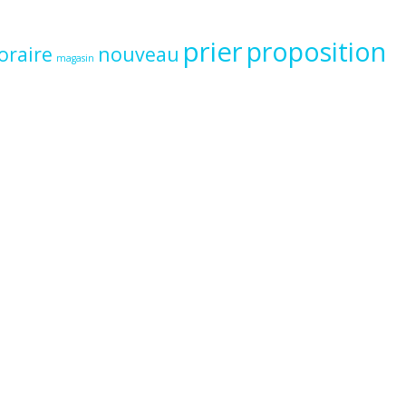
prier
proposition
oraire
nouveau
magasin