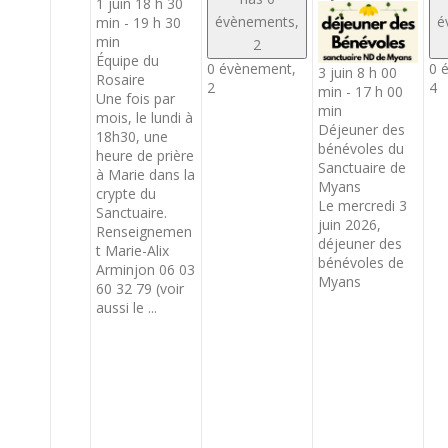
1 juin 18 h 30
évènements,
é
min
-
19 h 30
min
2
Équipe du
0 évènement,
0 
3 juin 8 h 00
Rosaire
2
4
min
-
17 h 00
Une fois par
min
mois, le lundi à
Déjeuner des
18h30, une
bénévoles du
heure de prière
Sanctuaire de
à Marie dans la
Myans
crypte du
Le mercredi 3
Sanctuaire.
juin 2026,
Renseignemen
déjeuner des
t Marie-Alix
bénévoles de
Arminjon 06 03
Myans
60 32 79 (voir
aussi le ...