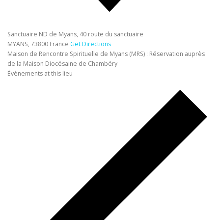
Sanctuaire ND de Myans, 40 route du sanctuaire
MYANS
,
73800
France
Get Directions
Maison de Rencontre Spirituelle de Myans (MRS) : Réservation auprès
de la Maison Diocésaine de Chambéry
Évènements at this lieu