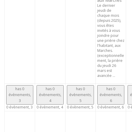
aux Marches
Le dernier
jeudi de
chaque mois
(depuis 2025),
vous êtes
invités à vous
joindre pour
une prière chez
l'habitant, aux
Marches.
(exceptionnelle
ment, la prière
du jeudi 26
mars est
avancée ...
has 0
has 0
has 0
has 0
évènements,
évènements,
évènements,
évènements,
é
3
4
5
6
0 évènement,
3
0 évènement,
4
0 évènement,
5
0 évènement,
6
0 