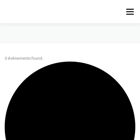
Aller au contenu
Menu
ACCUEIL
ACTUALITÉS
PROPOSITIONS
0 évènements found.
PAROISSE
LE MAGASIN
QUI SOMMES-NOUS
CONTACT