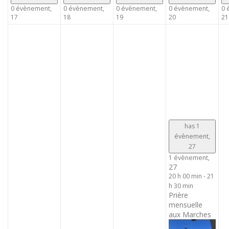
0 évènement,
0 évènement,
0 évènement,
0 évènement,
0 
17
18
19
20
21
has 1
évènement,
27
1 évènement,
27
20 h 00 min
-
21
h 30 min
Prière
mensuelle
aux Marches