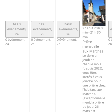
has 0
has 0
has 0
27 août 20 h 00
évènements,
évènements,
évènements,
é
min
-
21 h 30
24
25
26
min
0 évènement,
0 évènement,
0 évènement,
0 
Prière
24
25
26
28
mensuelle
aux Marches
Le dernier
jeudi de
chaque mois
(depuis 2025),
vous êtes
invités à vous
joindre pour
une prière chez
l'habitant, aux
Marches.
(exceptionnelle
ment, la prière
du jeudi 26
mars est