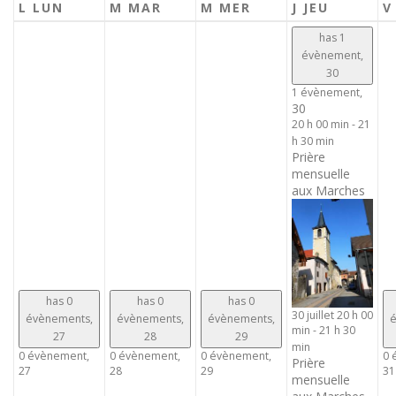
L
LUN
M
MAR
M
MER
J
JEU
has 1
évènement,
30
1 évènement,
30
20 h 00 min
-
21
h 30 min
Prière
mensuelle
aux Marches
has 0
has 0
has 0
30 juillet 20 h 00
évènements,
évènements,
évènements,
é
min
-
21 h 30
27
28
29
min
0 évènement,
0 évènement,
0 évènement,
0 
Prière
27
28
29
31
mensuelle