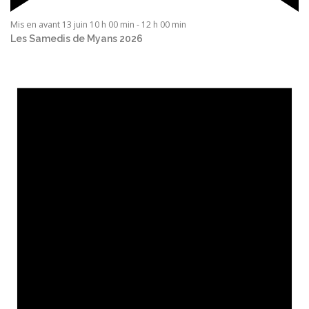
Mis en avant
13 juin 10 h 00 min
-
12 h 00 min
Les Samedis de Myans 2026