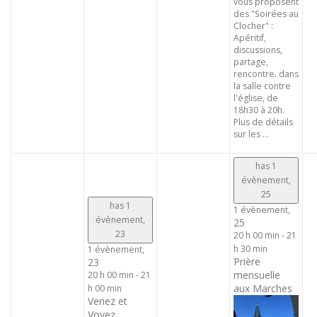
vous proposent
des "Soirées au
Clocher" :
Apéritif,
discussions,
partage,
rencontre. dans
la salle contre
l'église, de
18h30 à 20h.
Plus de détails
sur les ...
has 1
évènement,
25
has 1
1 évènement,
évènement,
25
23
20 h 00 min
-
21
h 30 min
1 évènement,
Prière
23
mensuelle
20 h 00 min
-
21
aux Marches
h 00 min
Venez et
Voyez