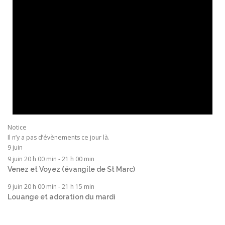
Notice
Il n’y a pas d’évènements ce jour là.
9 juin
9 juin 20 h 00 min
-
21 h 00 min
Venez et Voyez (évangile de St Marc)
9 juin 20 h 00 min
-
21 h 15 min
Louange et adoration du mardi