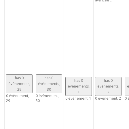
avancée ...
has 0
has 0
has 0
has 0
évènements,
évènements,
évènements,
évènements,
é
29
30
1
2
0 évènement,
0 évènement,
0 évènement,
1
0 évènement,
2
0 
29
30