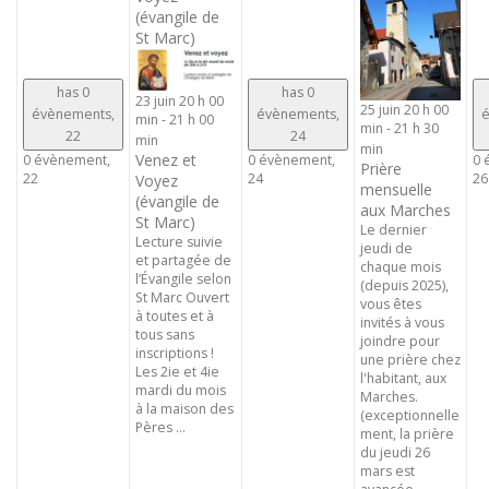
(évangile de
St Marc)
has 0
has 0
23 juin 20 h 00
25 juin 20 h 00
évènements,
évènements,
é
min
-
21 h 00
min
-
21 h 30
22
24
min
min
Venez et
0 évènement,
0 évènement,
0 
Prière
22
24
26
Voyez
mensuelle
(évangile de
aux Marches
St Marc)
Le dernier
Lecture suivie
jeudi de
et partagée de
chaque mois
l’Évangile selon
(depuis 2025),
St Marc Ouvert
vous êtes
à toutes et à
invités à vous
tous sans
joindre pour
inscriptions !
une prière chez
Les 2ie et 4ie
l'habitant, aux
mardi du mois
Marches.
à la maison des
(exceptionnelle
Pères ...
ment, la prière
du jeudi 26
mars est