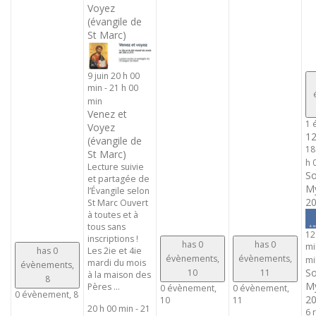
Voyez
(évangile de
St Marc)
9 juin 20 h 00
min
-
21 h 00
min
Venez et
1 
Voyez
1
(évangile de
18
St Marc)
h 
Lecture suivie
So
et partagée de
My
l’Évangile selon
20
St Marc Ouvert
à toutes et à
tous sans
12
inscriptions !
has 0
has 0
mi
has 0
Les 2ie et 4ie
évènements,
évènements,
mi
mardi du mois
évènements,
So
10
11
à la maison des
8
My
Pères ...
0 évènement,
0 évènement,
0 évènement,
8
20
10
11
20 h 00 min
-
21
6 