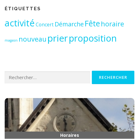
ÉTIQUETTES
activité
Fête
horaire
Démarche
Concert
prier
proposition
nouveau
magasin
Rechercher :