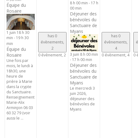
8 h 00 min
-
17 h
Équipe du
00 min
Rosaire
Déjeuner des
bénévoles du
Sanctuaire de
Myans
1 juin 18 h 30
has 0
has 0
min
-
19 h 30
évènements,
évènements,
é
min
2
4
Équipe du
3 juin 8 h 00 min
Rosaire
0 évènement,
2
0 évènement,
4
0 
-
17 h 00 min
Une fois par
Déjeuner des
mois, le lundi à
bénévoles du
18h30, une
heure de
Sanctuaire de
prière à Marie
Myans
dans la crypte
Le mercredi 3
du Sanctuaire.
juin 2026,
Renseignement
déjeuner des
Marie-Alix
bénévoles de
Arminjon 06 03
Myans
60 32 79 (voir
aussi le ...