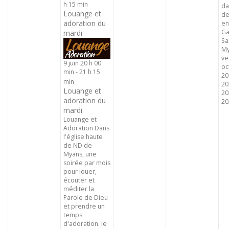
h 15 min
da
Louange et
de
adoration du
en
Ga
mardi
Sa
My
ve
9 juin 20 h 00
oc
min
-
21 h 15
20
min
20
Louange et
20
adoration du
202
mardi
Louange et
Adoration Dans
l'église haute
de ND de
Myans, une
soirée par mois
pour louer,
écouter et
méditer la
Parole de Dieu
et prendre un
temps
d'adoration. le