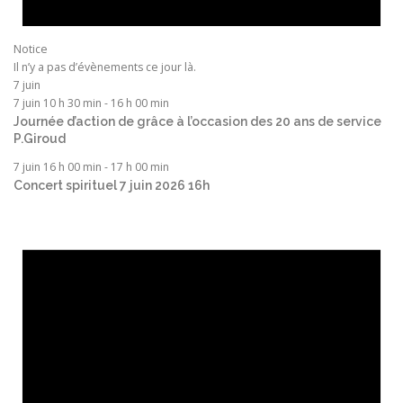
Notice
Il n’y a pas d’évènements ce jour là.
7 juin
7 juin 10 h 30 min
-
16 h 00 min
Journée d’action de grâce à l’occasion des 20 ans de service
P.Giroud
7 juin 16 h 00 min
-
17 h 00 min
Concert spirituel 7 juin 2026 16h