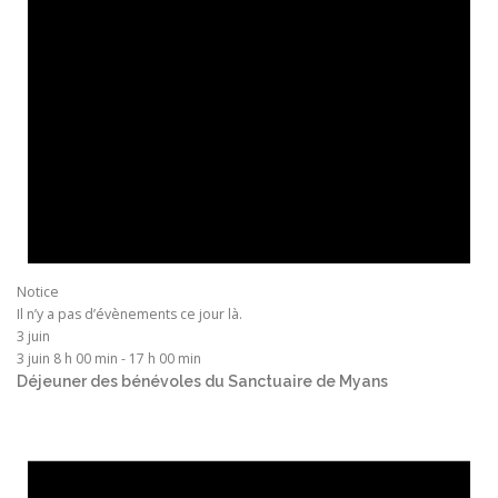
Notice
Il n’y a pas d’évènements ce jour là.
3 juin
3 juin 8 h 00 min
-
17 h 00 min
Déjeuner des bénévoles du Sanctuaire de Myans