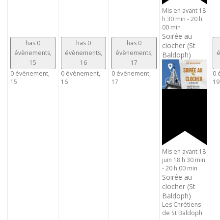
Mis en avant
18
h 30 min
-
20 h
00 min
Soirée au
has 0
has 0
has 0
clocher (St
évènements,
évènements,
évènements,
é
Baldoph)
15
16
17
0 évènement,
0 évènement,
0 évènement,
0 
15
16
17
19
Mis en avant
18
juin 18 h 30 min
-
20 h 00 min
Soirée au
clocher (St
Baldoph)
Les Chrétiens
de St Baldoph