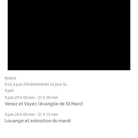
Notice
Il n’y a pas d’évènements ce jour là.
9 juin
9 juin 20 h 00 min
-
21 h 00 min
Venez et Voyez (évangile de St Marc)
9 juin 20 h 00 min
-
21 h 15 min
Louange et adoration du mardi