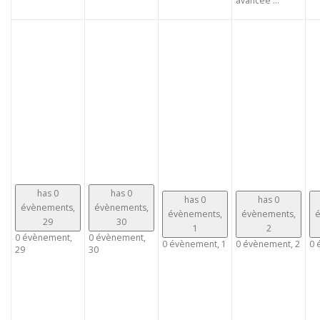
avancée ...
has 0
has 0
has 0
has 0
évènements,
évènements,
évènements,
évènements,
é
29
30
1
2
0 évènement,
0 évènement,
0 évènement,
1
0 évènement,
2
0 
29
30