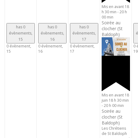
Mis en avant
18
h 30 min
-
20 h
00 min
Soirée au
has 0
has 0
has 0
clocher (St
évènements,
évènements,
évènements,
é
Baldoph)
15
16
17
0 évènement,
0 évènement,
0 évènement,
0 
15
16
17
19
Mis en avant
18
juin 18 h 30 min
-
20 h 00 min
Soirée au
clocher (St
Baldoph)
Les Chrétiens
de St Baldoph