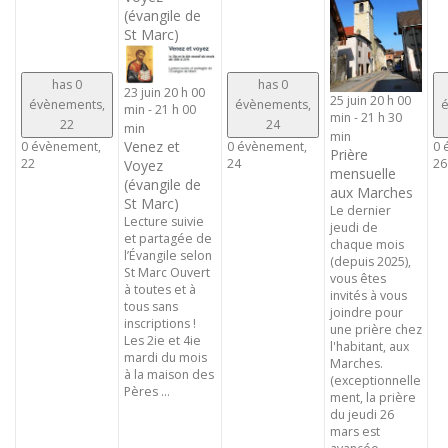
(évangile de
St Marc)
has 0
has 0
23 juin 20 h 00
25 juin 20 h 00
évènements,
évènements,
é
min
-
21 h 00
min
-
21 h 30
22
24
min
min
Venez et
0 évènement,
0 évènement,
0 
Prière
22
24
26
Voyez
mensuelle
(évangile de
aux Marches
St Marc)
Le dernier
Lecture suivie
jeudi de
et partagée de
chaque mois
l’Évangile selon
(depuis 2025),
St Marc Ouvert
vous êtes
à toutes et à
invités à vous
tous sans
joindre pour
inscriptions !
une prière chez
Les 2ie et 4ie
l'habitant, aux
mardi du mois
Marches.
à la maison des
(exceptionnelle
Pères ...
ment, la prière
du jeudi 26
mars est