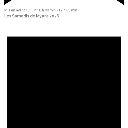
Mis en avant
13 juin 10 h 00 min
-
12 h 00 min
Les Samedis de Myans 2026