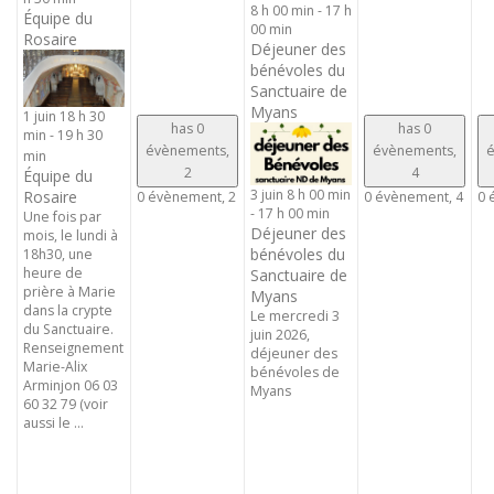
8 h 00 min
-
17 h
Équipe du
00 min
Rosaire
Déjeuner des
bénévoles du
Sanctuaire de
Myans
1 juin 18 h 30
has 0
has 0
min
-
19 h 30
évènements,
évènements,
é
min
2
4
Équipe du
3 juin 8 h 00 min
Rosaire
0 évènement,
2
0 évènement,
4
0 
-
17 h 00 min
Une fois par
Déjeuner des
mois, le lundi à
bénévoles du
18h30, une
heure de
Sanctuaire de
prière à Marie
Myans
dans la crypte
Le mercredi 3
du Sanctuaire.
juin 2026,
Renseignement
déjeuner des
Marie-Alix
bénévoles de
Arminjon 06 03
Myans
60 32 79 (voir
aussi le ...