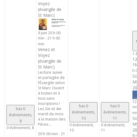
Voyez
(évangile de
St Marc)
9 juin 20 h 00
min
-
21 h 00
min
Venez et
1 
Voyez
1
(évangile de
18
St Marc)
h 
Lecture suivie
So
et partagée de
My
l’Évangile selon
20
St Marc Ouvert
à toutes et à
tous sans
12
inscriptions !
has 0
has 0
mi
has 0
Les 2ie et 4ie
évènements,
évènements,
mi
mardi du mois
évènements,
So
10
11
à la maison des
8
My
Pères ...
0 évènement,
0 évènement,
0 évènement,
8
20
10
11
20 h 00 min
-
21
6 