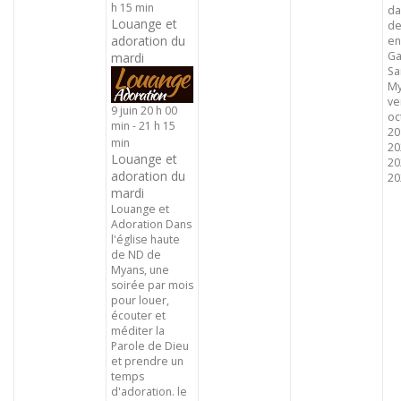
h 15 min
da
Louange et
de
adoration du
en
Ga
mardi
Sa
My
ve
9 juin 20 h 00
oc
min
-
21 h 15
20
min
20
Louange et
20
adoration du
202
mardi
Louange et
Adoration Dans
l'église haute
de ND de
Myans, une
soirée par mois
pour louer,
écouter et
méditer la
Parole de Dieu
et prendre un
temps
d'adoration. le