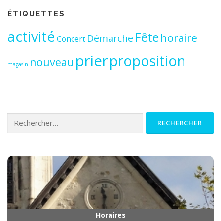
ÉTIQUETTES
activité
Fête
horaire
Démarche
Concert
prier
proposition
nouveau
magasin
Rechercher :