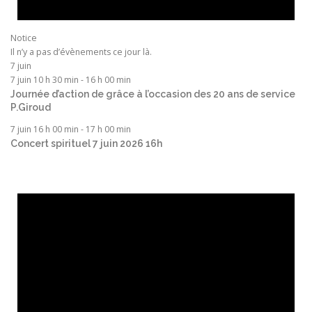
Notice
Il n’y a pas d’évènements ce jour là.
7 juin
7 juin 10 h 30 min
-
16 h 00 min
Journée d’action de grâce à l’occasion des 20 ans de service
P.Giroud
7 juin 16 h 00 min
-
17 h 00 min
Concert spirituel 7 juin 2026 16h