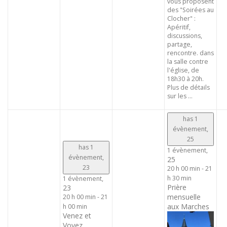
vous proposent
des "Soirées au
Clocher" :
Apéritif,
discussions,
partage,
rencontre. dans
la salle contre
l'église, de
18h30 à 20h.
Plus de détails
sur les ...
has 1
évènement,
25
has 1
1 évènement,
évènement,
25
23
20 h 00 min
-
21
h 30 min
1 évènement,
Prière
23
mensuelle
20 h 00 min
-
21
aux Marches
h 00 min
Venez et
Voyez